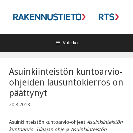
Siirry
sisältöön
Valikko
Asuinkiinteistön kuntoarvio-
ohjeiden lausuntokierros on
päättynyt
20.8.2018
Asuinkiinteistön kuntoarvio-ohjeet
Asuinkiinteistön
kuntoarvio. Tilaajan ohje
ja
Asuinkiinteistön