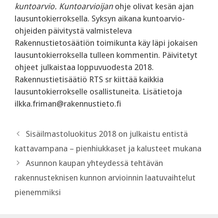
kuntoarvio. Kuntoarvioijan
ohje olivat kesän ajan
lausuntokierroksella. Syksyn aikana kuntoarvio-
ohjeiden päivitystä valmisteleva
Rakennustietosäätiön toimikunta käy läpi jokaisen
lausuntokierroksella tulleen kommentin. Päivitetyt
ohjeet julkaistaa loppuvuodesta 2018.
Rakennustietisäätiö RTS sr kiittää kaikkia
lausuntokierrokselle osallistuneita. Lisätietoja
ilkka.friman@rakennustieto.fi
Sisäilmastoluokitus 2018 on julkaistu entistä
kattavampana – pienhiukkaset ja kalusteet mukana
Asunnon kaupan yhteydessä tehtävän
rakennusteknisen kunnon arvioinnin laatuvaihtelut
pienemmiksi