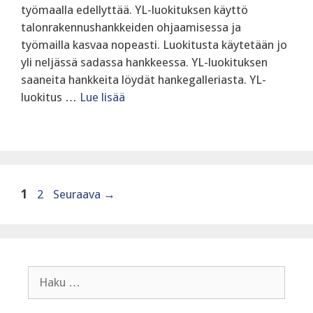
työmaalla edellyttää. ‍YL-luokituksen käyttö
talonrakennushankkeiden ohjaamisessa ja
työmailla kasvaa nopeasti. Luokitusta käytetään jo
yli neljässä sadassa hankkeessa. YL-luokituksen
saaneita hankkeita löydät hankegalleriasta. YL-
luokitus …
Lue lisää
Sivu
Sivu
1
2
Seuraava
→
Haku: