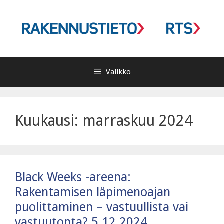
Siirry
sisältöön
Valikko
Kuukausi:
marraskuu 2024
Black Weeks -areena:
Rakentamisen läpimenoajan
puolittaminen – vastuullista vai
vastuutonta? 5.12.2024