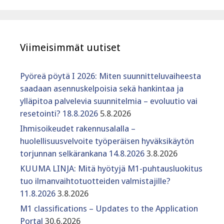
Viimeisimmät uutiset
Pyöreä pöytä I 2026: Miten suunnitteluvaiheesta
saadaan asennuskelpoisia sekä hankintaa ja
ylläpitoa palvelevia suunnitelmia – evoluutio vai
resetointi? 18.8.2026
5.8.2026
Ihmisoikeudet rakennusalalla –
huolellisuusvelvoite työperäisen hyväksikäytön
torjunnan selkärankana 14.8.2026
3.8.2026
KUUMA LINJA: Mitä hyötyjä M1-puhtausluokitus
tuo ilmanvaihtotuotteiden valmistajille?
11.8.2026
3.8.2026
M1 classifications – Updates to the Application
Portal
30.6.2026