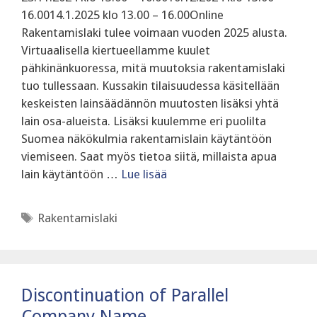
16.0014.1.2025 klo 13.00 – 16.00Online
Rakentamislaki tulee voimaan vuoden 2025 alusta.
Virtuaalisella kiertueellamme kuulet
pähkinänkuoressa, mitä muutoksia rakentamislaki
tuo tullessaan. Kussakin tilaisuudessa käsitellään
keskeisten lainsäädännön muutosten lisäksi yhtä
lain osa-alueista. Lisäksi kuulemme eri puolilta
Suomea näkökulmia rakentamislain käytäntöön
viemiseen. Saat myös tietoa siitä, millaista apua
lain käytäntöön …
Lue lisää
Avainsanat
Rakentamislaki
Discontinuation of Parallel
Company Name