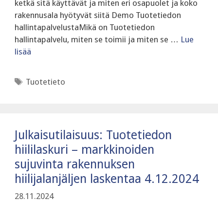
ketkä sitä käyttävät ja miten eri osapuolet ja koko
rakennusala hyötyvät siitä Demo Tuotetiedon
hallintapalvelustaMikä on Tuotetiedon
hallintapalvelu, miten se toimii ja miten se …
Lue
lisää
Avainsanat
Tuotetieto
Julkaisutilaisuus: Tuotetiedon
hiililaskuri – markkinoiden
sujuvinta rakennuksen
hiilijalanjäljen laskentaa 4.12.2024
28.11.2024