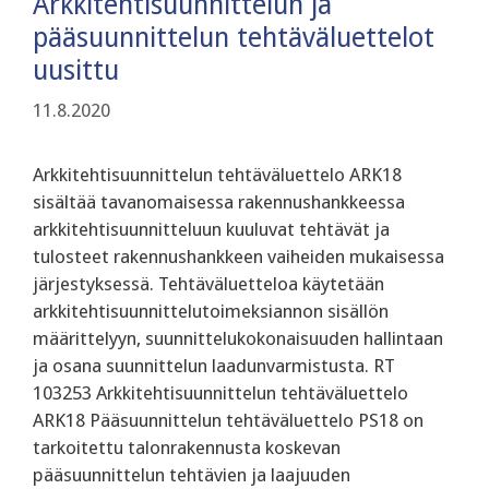
Arkkitehtisuunnittelun ja
pääsuunnittelun tehtäväluettelot
uusittu
11.8.2020
Arkkitehtisuunnittelun tehtäväluettelo ARK18
sisältää tavanomaisessa rakennushankkeessa
arkkitehtisuunnitteluun kuuluvat tehtävät ja
tulosteet rakennushankkeen vaiheiden mukaisessa
järjestyksessä. Tehtäväluetteloa käytetään
arkkitehtisuunnittelutoimeksiannon sisällön
määrittelyyn, suunnittelukokonaisuuden hallintaan
ja osana suunnittelun laadunvarmistusta. RT
103253 Arkkitehtisuunnittelun tehtäväluettelo
ARK18 Pääsuunnittelun tehtäväluettelo PS18 on
tarkoitettu talonrakennusta koskevan
pääsuunnittelun tehtävien ja laajuuden