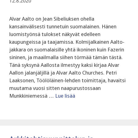
12.8.2020
Alvar Aalto on Jean Sibeliuksen ohella
kansainvälisesti tunnetuin suomalainen. Hänen
luomistyönsä tulokset näkyvät edelleen
kaupungeissa ja taajamissa. Kolmijalkainen Aalto-
jakkara on suomalaisille yhtä ikoninen kuin Fazerin
sininen, ja maailmalla siihen törmää tämän tästä.
Tänä syksynä Aallosta ilmestyy kaksi kirjaa Alvar
Aallon jalanjäljillä ja Alvar Aalto Churches. Petri
Laaksonen, Töölöläinen-lehden toimittaja, havaitsi
muutama vuosi sitten naapurustossaan
Munkkiniemessä …
Lue lisää