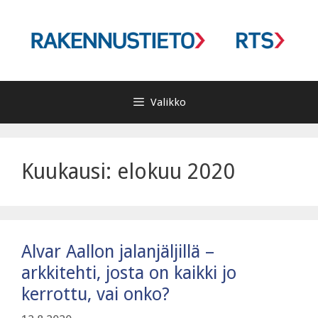
Siirry
sisältöön
Valikko
Kuukausi:
elokuu 2020
Alvar Aallon jalanjäljillä –
arkkitehti, josta on kaikki jo
kerrottu, vai onko?