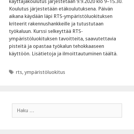
käyttäjäkoulutus järjestetään 9.9.2020 klo 9–15.30.
Koulutus järjestetään etäkoulutuksena. Päivän
aikana käydään läpi RTS-ympäristöluokituksen
kriteerit rakennushankkeille ja tutustutaan
työkaluun. Kurssi selkeyttää RTS-
ympäristöluokituksen tavoitteita, saavutettavia
pisteitä ja opastaa työkalun tehokkaaseen
käyttöön. Lisätietoja ja ilmoittautuminen täältä.
Avainsanat
rts
,
ympäristöluokitus
Haku: