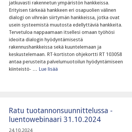
jatkuvasti rakennetun ympäristön hankkeissa.
Erityisen tärkeää hankkeen eri osapuolien välinen
dialogi on vihreän siirtymän hankkeissa, jotka ovat
usein systeemistä muutosta edellyttäviä hankkeita.
Tervetuloa nappaamaan itsellesi omaan työhösi
ideoita dialogin hyödyntämisestä
rakennushankkeissa sekä kuuntelemaan ja
keskustelemaan. ‍RT-kortiston ohjekortti RT 103058
antaa perusteita palvelumuotoilun hyödyntämiseen
kiinteistö- …
Lue lisää
Ratu tuotannonsuunnittelussa -
luentowebinaari 31.10.2024
24.10.2024