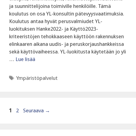
ja suunnittelijoina toimiville henkilöille. Tämä
koulutus on osa YL-konsultin pätevyysvaatimuksia.
Koulutus antaa hyvät perusvalmiudet YL-
luokituksen Hanke2022- ja Käyttö2023-
kriteeristöjen tehokkaaseen käyttöön rakennuksen
elinkaaren aikana uudis- ja peruskorjaushankkeissa
sekä käyttövaiheessa. ‍YL-luokitusta käytetään jo yli
…
Lue lisää
Avainsanat
Ympäristöpalvelut
Sivu
Sivu
1
2
Seuraava
→