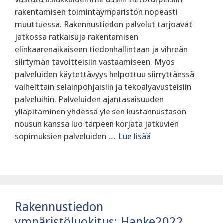
rakentamisen toimintaympäristön nopeasti
muuttuessa. Rakennustiedon palvelut tarjoavat
jatkossa ratkaisuja rakentamisen
elinkaarenaikaiseen tiedonhallintaan ja vihreän
siirtymän tavoitteisiin vastaamiseen. Myös
palveluiden käytettävyys helpottuu siirryttäessä
vaiheittain selainpohjaisiin ja tekoälyavusteisiin
palveluihin. Palveluiden ajantasaisuuden
ylläpitäminen yhdessä yleisen kustannustason
nousun kanssa luo tarpeen korjata jatkuvien
sopimuksien palveluiden …
Lue lisää
Rakennustiedon
ympäristöluokitus: Hanke2022