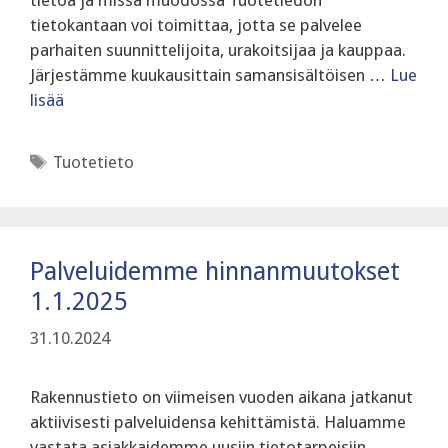
tietoa ja missä muodossa Tuotetiedon
tietokantaan voi toimittaa, jotta se palvelee
parhaiten suunnittelijoita, urakoitsijaa ja kauppaa.
‍Järjestämme kuukausittain samansisältöisen …
Lue
lisää
Avainsanat
Tuotetieto
Palveluidemme hinnanmuutokset
1.1.2025
31.10.2024
Rakennustieto on viimeisen vuoden aikana jatkanut
aktiivisesti palveluidensa kehittämistä. Haluamme
vastata asiakkaidemme uusiin tietotarpeisiin