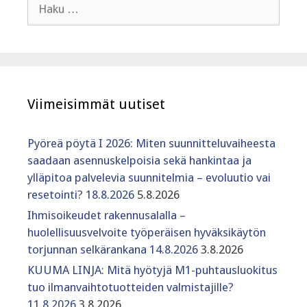
Haku:
Viimeisimmät uutiset
Pyöreä pöytä I 2026: Miten suunnitteluvaiheesta
saadaan asennuskelpoisia sekä hankintaa ja
ylläpitoa palvelevia suunnitelmia – evoluutio vai
resetointi? 18.8.2026
5.8.2026
Ihmisoikeudet rakennusalalla –
huolellisuusvelvoite työperäisen hyväksikäytön
torjunnan selkärankana 14.8.2026
3.8.2026
KUUMA LINJA: Mitä hyötyjä M1-puhtausluokitus
tuo ilmanvaihtotuotteiden valmistajille?
11.8.2026
3.8.2026