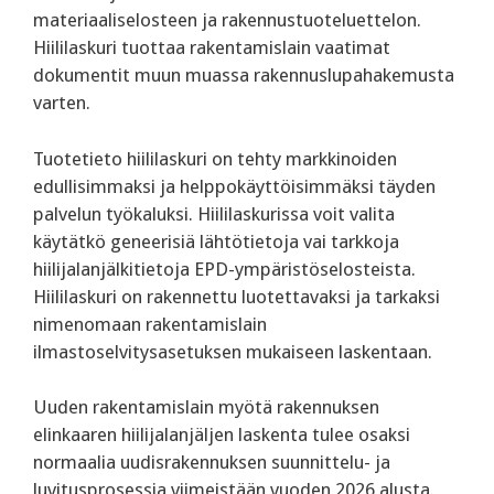
materiaaliselosteen ja rakennustuoteluettelon.
Hiililaskuri tuottaa rakentamislain vaatimat
dokumentit muun muassa rakennuslupahakemusta
varten.
‍Tuotetieto hiililaskuri on tehty markkinoiden
edullisimmaksi ja helppokäyttöisimmäksi täyden
palvelun työkaluksi. Hiililaskurissa voit valita
käytätkö geneerisiä lähtötietoja vai tarkkoja
hiilijalanjälkitietoja EPD-ympäristöselosteista.
Hiililaskuri on rakennettu luotettavaksi ja tarkaksi
nimenomaan rakentamislain
ilmastoselvitysasetuksen mukaiseen laskentaan.
‍Uuden rakentamislain myötä rakennuksen
elinkaaren hiilijalanjäljen laskenta tulee osaksi
normaalia uudisrakennuksen suunnittelu- ja
luvitusprosessia viimeistään vuoden 2026 alusta.