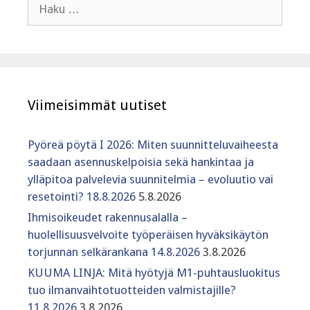
Haku:
Viimeisimmät uutiset
Pyöreä pöytä I 2026: Miten suunnitteluvaiheesta
saadaan asennuskelpoisia sekä hankintaa ja
ylläpitoa palvelevia suunnitelmia – evoluutio vai
resetointi? 18.8.2026
5.8.2026
Ihmisoikeudet rakennusalalla –
huolellisuusvelvoite työperäisen hyväksikäytön
torjunnan selkärankana 14.8.2026
3.8.2026
KUUMA LINJA: Mitä hyötyjä M1-puhtausluokitus
tuo ilmanvaihtotuotteiden valmistajille?
11.8.2026
3.8.2026