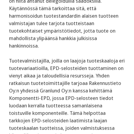
on niitä antanut delegoiduilla säädöksillä.
Käytännössä tämä tarkoittaa sitä, että
harmonisoidun tuotestandardin alaisen tuotteen
valmistajan tulee tarjota tuotteistaan
tuotekohtaiset ympäristötiedot, jotta tuote on
mahdollista ylipäänsä hankkia julkisissa
hankinnoissa.
Tuotevalmistajilla, joilla on laajoja tuoteskaaloja eri
tuotevariaatioilla, EPD-selosteiden tuottaminen on
vienyt aikaa ja taloudellisia resursseja. Yhden
ratkaisun tuotetoimittajille tarjoaa Rakennustieto
Oy:n yhdessä Granlund Oy:n kanssa kehittämä
Komponentti-EPD, jossa EPD-selosteen tiedot
luodaan kerralla tuotteessa samanlaisena
toistuville komponenteille. Tämä helpottaa
tarkkojen EPD-selosteiden laatimista laajan
tuoteskaalan tuotteissa, joiden valmistuksessa