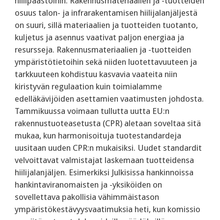
hiilipäästöihin. Rakennusmateriaalien ja -tuotteiden
osuus talon- ja infrarakentamisen hiilijalanjäljestä
on suuri, sillä materiaalien ja tuotteiden tuotanto,
kuljetus ja asennus vaativat paljon energiaa ja
resursseja. Rakennusmateriaalien ja -tuotteiden
ympäristötietoihin sekä niiden luotettavuuteen ja
tarkkuuteen kohdistuu kasvavia vaateita niin
kiristyvän regulaation kuin toimialamme
edelläkävijöiden asettamien vaatimusten johdosta.
Tammikuussa voimaan tullutta uutta EU:n
rakennustuoteasetusta (CPR) aletaan soveltaa sitä
mukaa, kun harmonisoituja tuotestandardeja
uusitaan uuden CPR:n mukaisiksi. Uudet standardit
velvoittavat valmistajat laskemaan tuotteidensa
hiilijalanjäljen. Esimerkiksi Julkisissa hankinnoissa
hankintaviranomaisten ja -yksiköiden on
sovellettava pakollisia vähimmäistason
ympäristökestävyysvaatimuksia heti, kun komissio