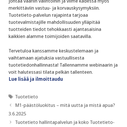
johtaa vääriin valintoihin ja viime kädessä myös
merkittäviin vastuu- ja korvauskysymyksiin.
Tuotetieto-palvelun rajapinta tarjoaa
tuotevalmistajille mahdollisuuden ylläpitää
tuotteiden tiedot tehokkaasti ajantasaisina
kaikkien alamme toimijoiden saatavilla.
‍Tervetuloa kanssamme keskustelemaan ja
vaihtamaan ajatuksia vastuullisesta
tuotetiedonhallinnasta! Tallennamme webinaarin ja
voit halutessasi tilata pelkän tallenteen.
Lue lisää ja ilmoittaudu
Avainsanat
Tuotetieto
M1-päästöluokitus – mitä uutta ja mistä apua?
3.6.2025
Tuotetieto hallintapalvelun ja koko Tuotetieto-