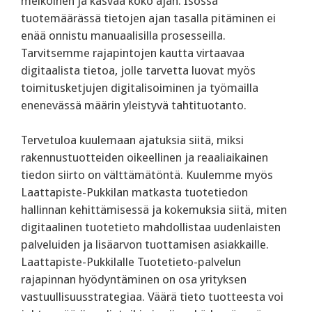
melkoinen ja kasvaa koko ajan. Isossa
tuotemäärässä tietojen ajan tasalla pitäminen ei
enää onnistu manuaalisilla prosesseilla.
Tarvitsemme rajapintojen kautta virtaavaa
digitaalista tietoa, jolle tarvetta luovat myös
toimitusketjujen digitalisoiminen ja työmailla
enenevässä määrin yleistyvä tahtituotanto.
Tervetuloa kuulemaan ajatuksia siitä, miksi
rakennustuotteiden oikeellinen ja reaaliaikainen
tiedon siirto on välttämätöntä. Kuulemme myös
Laattapiste-Pukkilan matkasta tuotetiedon
hallinnan kehittämisessä ja kokemuksia siitä, miten
digitaalinen tuotetieto mahdollistaa uudenlaisten
palveluiden ja lisäarvon tuottamisen asiakkaille.
Laattapiste-Pukkilalle Tuotetieto-palvelun
rajapinnan hyödyntäminen on osa yrityksen
vastuullisuusstrategiaa. Väärä tieto tuotteesta voi