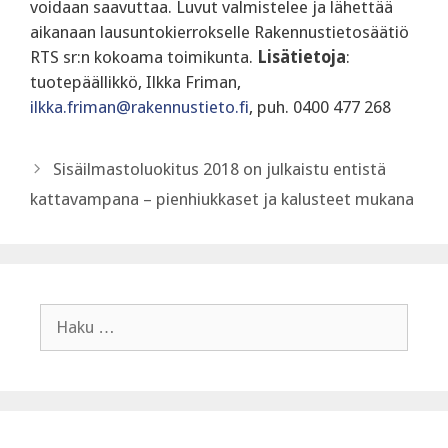
voidaan saavuttaa. Luvut valmistelee ja lähettää
aikanaan lausuntokierrokselle Rakennustietosäätiö
RTS sr:n kokoama toimikunta.
Lisätietoja
:
tuotepäällikkö, Ilkka Friman,
ilkka.friman@rakennustieto.fi
, puh. 0400 477 268
Sisäilmastoluokitus 2018 on julkaistu entistä
kattavampana – pienhiukkaset ja kalusteet mukana
Haku: