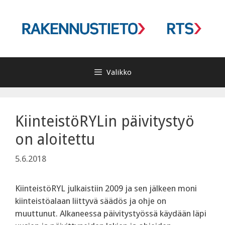
Siirry
sisältöön
Valikko
KiinteistöRYLin päivitystyö
on aloitettu
5.6.2018
KiinteistöRYL julkaistiin 2009 ja sen jälkeen moni
kiinteistöalaan liittyvä säädös ja ohje on
muuttunut. Alkaneessa päivitystyössä käydään läpi