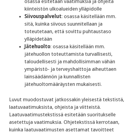
osassa esitetään vaatimuksia ja ohjeita
kiinteistön ulkoalueiden ylläpidolle
Siivouspalvelut
: osassa käsitellään mm.
sitä, kuinka siivous suunnitellaan ja
toteutetaan, että sovittu puhtaustaso
ylläpidetään
Jätehuolto
: osassa käsitellään mm.
jätehuollon toteuttamista turvallisesti,
taloudellisesti ja mahdollisimman vähän
ympäristö- ja terveyshaittoja aiheuttaen
lainsäädännön ja kunnallisten
jätehuoltomääräysten mukaisesti.
Luvut muodostuvat jatkossakin yleisestä tekstistä,
laatuvaatimuksista, ohjeista ja viitteistä.
Laatuvaatimustekstissä esitetään suoritukselle
asetettuja vaatimuksia. Ohjetekstissä kerrotaan,
kuinka laatuvaatimusten asettamat tavoitteet