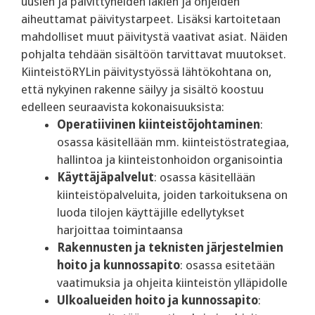
uusien ja päivittyneiden lakien ja ohjeiden
aiheuttamat päivitystarpeet. Lisäksi kartoitetaan
mahdolliset muut päivitystä vaativat asiat. Näiden
pohjalta tehdään sisältöön tarvittavat muutokset.
KiinteistöRYLin päivitystyössä lähtökohtana on,
että nykyinen rakenne säilyy ja sisältö koostuu
edelleen seuraavista kokonaisuuksista:
Operatiivinen kiinteistöjohtaminen
:
osassa käsitellään mm. kiinteistöstrategiaa,
hallintoa ja kiinteistonhoidon organisointia
Käyttäjäpalvelut
: osassa käsitellään
kiinteistöpalveluita, joiden tarkoituksena on
luoda tilojen käyttäjille edellytykset
harjoittaa toimintaansa
Rakennusten ja teknisten järjestelmien
hoito ja kunnossapito
: osassa esitetään
vaatimuksia ja ohjeita kiinteistön ylläpidolle
Ulkoalueiden hoito ja kunnossapito
: