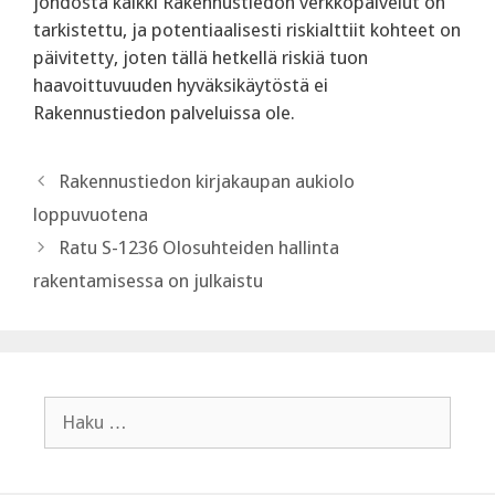
johdosta kaikki Rakennustiedon verkkopalvelut on
tarkistettu, ja potentiaalisesti riskialttiit kohteet on
päivitetty, joten tällä hetkellä riskiä tuon
haavoittuvuuden hyväksikäytöstä ei
Rakennustiedon palveluissa ole.
Rakennustiedon kirjakaupan aukiolo
loppuvuotena
Ratu S-1236 Olosuhteiden hallinta
rakentamisessa on julkaistu
Haku: