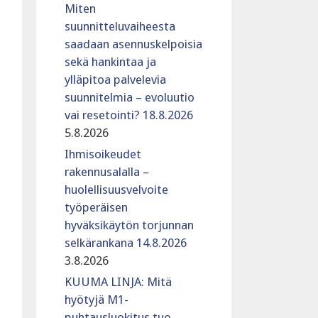
Miten
suunnitteluvaiheesta
saadaan asennuskelpoisia
sekä hankintaa ja
ylläpitoa palvelevia
suunnitelmia – evoluutio
vai resetointi? 18.8.2026
5.8.2026
Ihmisoikeudet
rakennusalalla –
huolellisuusvelvoite
työperäisen
hyväksikäytön torjunnan
selkärankana 14.8.2026
3.8.2026
KUUMA LINJA: Mitä
hyötyjä M1-
puhtausluokitus tuo