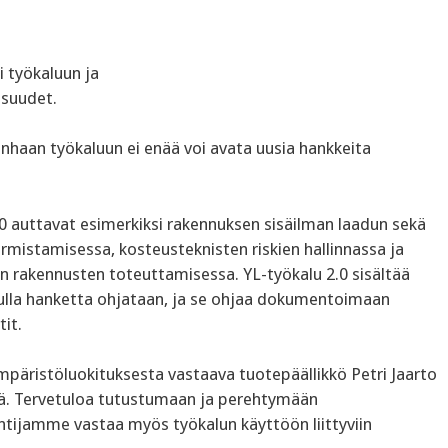
i työkaluun ja
isuudet.
nhaan työkaluun ei enää voi avata uusia hankkeita
 2.0 auttavat esimerkiksi rakennuksen sisäilman laadun sekä
armistamisessa, kosteusteknisten riskien hallinnassa ja
n rakennusten toteuttamisessa. YL-työkalu 2.0 sisältää
 avulla hanketta ohjataan, ja se ohjaa dokumentoimaan
it.
päristöluokituksesta vastaava tuotepäällikkö Petri Jaarto
sä. Tervetuloa tutustumaan ja perehtymään
ntijamme vastaa myös työkalun käyttöön liittyviin