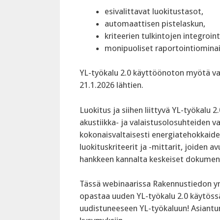
esivalittavat luokitustasot,
automaattisen pistelaskun,
kriteerien tulkintojen integroint
monipuoliset raportointiomina
‍YL-työkalu 2.0 käyttöönoton myötä va
21.1.2026 lähtien.
Luokitus ja siihen liittyvä YL-työkalu
akustiikka- ja valaistusolosuhteiden v
kokonaisvaltaisesti energiatehokkaide
luokituskriteerit ja -mittarit, joiden
hankkeen kannalta keskeiset dokument
‍Tässä webinaarissa Rakennustiedon ym
opastaa uuden YL-työkalu 2.0 käytös
uudistuneeseen YL-työkaluun! Asiantu