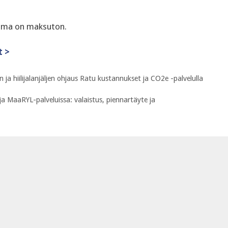
tuma on maksuton.
t >
a hiilijalanjäljen ohjaus Ratu kustannukset ja CO2e -palvelulla
a MaaRYL-palveluissa: valaistus, piennartäyte ja