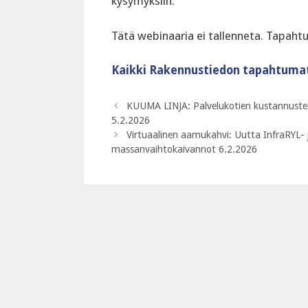
kysymyksiin.
‍Tätä webinaaria ei tallenneta. Tapah
Kaikki Rakennustiedon tapahtuma
KUUMA LINJA: Palvelukotien kustannusten j
5.2.2026
Virtuaalinen aamukahvi: Uutta InfraRYL- j
massanvaihtokaivannot 6.2.2026