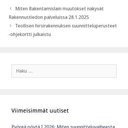
Miten Rakentamislain muutokset näkyvät
Rakennustiedon palveluissa 28.1.2025
‍Teollisen hirsirakennuksen suunnitteluperusteet
-ohjekortti julkaistu
Haku:
Viimeisimmät uutiset
Pyöreä pöytä I 2026: Miten suunnitteluvaiheesta