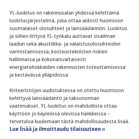
‍YL-luokitus on rakennusalan yhdessä kehittämä
luokitusjärjestelmä, joka ottaa aidosti huomioon
suomalaiset olosuhteet ja lainsäädännön. Luokitus
ja siihen liittyvä YL-työkalu auttavat sisäilman
laadun sekä akustiikka- ja valaistusolosuhteiden
varmistamisessa, kosteusteknisten riskien
hallinnassa ja kokonaisvaltaisesti
energiatehokkaiden rakennusten toteuttamisessa
ja kestävässä ylläpidossa.
‍Kriteeristöjen uudistuksessa on otettu huomioon
kehittyvä lainsäädäntö ja taksonomian
vaatimukset. YL-luokitus on mahdollista ottaa
käyttöön jo käynnissä olevissa hankkeissa –
tervetuloa kuulemaan tästä mahdollisuudesta lisää.
Lue lisää ja ilmoittaudu tilaisuuteen »