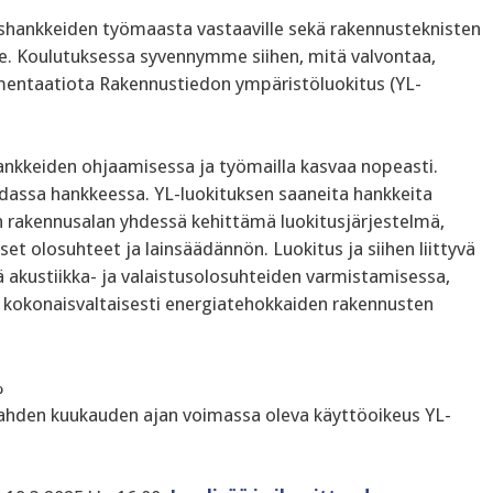
shankkeiden työmaasta vastaaville sekä rakennusteknisten
lle. Koulutuksessa syvennymme siihen, mitä valvontaa,
umentaatiota Rakennustiedon ympäristöluokitus (YL-
ankkeiden ohjaamisessa ja työmailla kasvaa nopeasti.
sadassa hankkeessa. YL-luokituksen saaneita hankkeita
on rakennusalan yhdessä kehittämä luokitusjärjestelmä,
t olosuhteet ja lainsäädännön. Luokitus ja siihen liittyvä
ä akustiikka- ja valaistusolosuhteiden varmistamisessa,
ja kokonaisvaltaisesti energiatehokkaiden rakennusten
%
 kahden kuukauden ajan voimassa oleva käyttöoikeus YL-