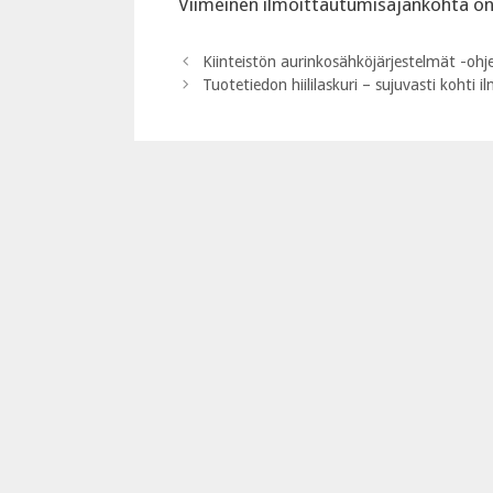
‍Viimeinen ilmoittautumisajankohta on
Kiinteistön aurinkosähköjärjestelmät -ohje
Tuotetiedon hiililaskuri – sujuvasti kohti 