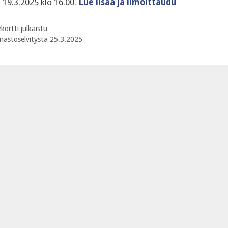
 19.3.2025 klo 16.00.
Lue lisää ja ilmoittaudu
kortti julkaistu
ilmastoselvitystä 25.3.2025