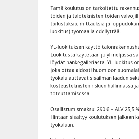
Tämä koulutus on tarkoitettu rakennu
töiden ja taloteknisten töiden valvoji
tarkistuksia, mittauksia ja loppudok
luokitus) työmaalla edellyttää.
‍YL-luokituksen käyttö talonrakennush
Luokitusta käytetään jo yli neljässä 
löydät hankegalleriasta. YL-luokitus 
joka ottaa aidosti huomioon suomalaise
työkalu auttavat sisäilman laadun sek
kosteusteknisten riskien hallinnassa 
toteuttamisessa
‍Osallistumismaksu: 290 € + ALV 25,5 
Hintaan sisältyy koulutuksen jälkeen
työkaluun.