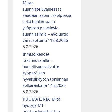
Miten
suunnitteluvaiheesta
saadaan asennuskelpoisia
sekä hankintaa ja
ylläpitoa palvelevia
suunnitelmia – evoluutio
vai resetointi? 18.8.2026
5.8.2026
Ihmisoikeudet
rakennusalalla –
huolellisuusvelvoite
työperäisen
hyväksikäytön torjunnan
selkärankana 14.8.2026
3.8.2026
KUUMA LINJA: Mitä
hyötyjä M1-
puhtausluokitus tuo