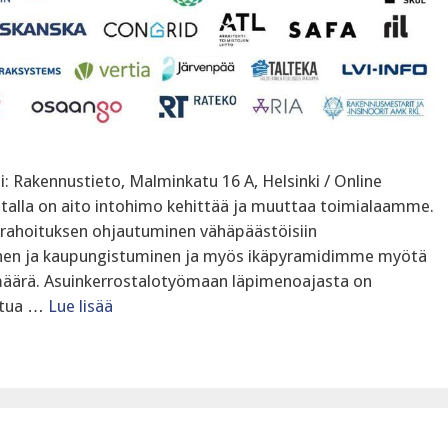
di: Rakennustieto, Malminkatu 16 A, Helsinki / Online
talla on aito intohimo kehittää ja muuttaa toimialaamme.
ahoituksen ohjautuminen vähäpäästöisiin
minen ja kaupungistuminen ja myös ikäpyramidimme myötä
määrä. Asuinkerrostalotyömaan läpimenoajasta on
aatua …
Lue lisää