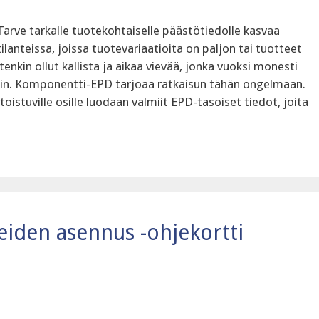
Tarve tarkalle tuotekohtaiselle päästötiedolle kasvaa
anteissa, joissa tuotevariaatioita on paljon tai tuotteet
enkin ollut kallista ja aikaa vievää, jonka vuoksi monesti
in. Komponentti-EPD tarjoaa ratkaisun tähän ongelmaan.
istuville osille luodaan valmiit EPD-tasoiset tiedot, joita
teiden asennus‍ -ohjekortti