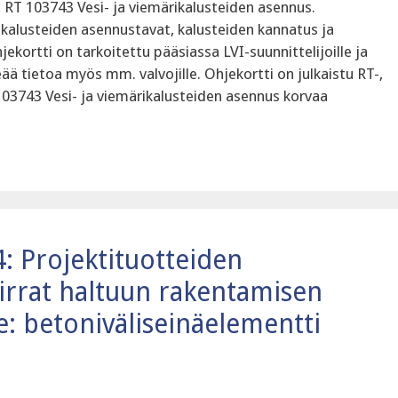
 RT 103743 Vesi- ja viemärikalusteiden asennus‍.
ikalusteiden asennustavat, kalusteiden kannatus ja
jekortti on tarkoitettu pääsiassa LVI-suunnittelijoille ja
keää tietoa myös mm. valvojille. Ohjekortti on julkaistu RT-,
103743 Vesi- ja viemärikalusteiden asennus‍ korvaa
4: Projektituotteiden
virrat haltuun rakentamisen
se: betoniväliseinäelementti