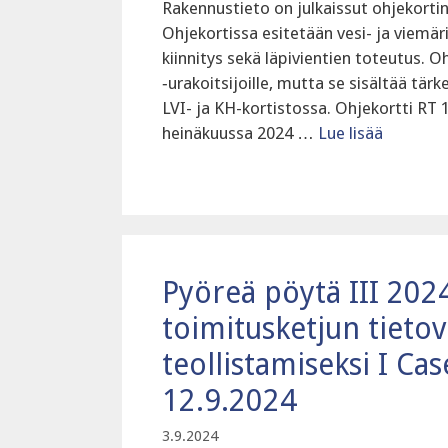
Rakennustieto on julkaissut ohjekortin
Ohjekortissa esitetään vesi- ja viemär
kiinnitys sekä läpivientien toteutus. Oh
‑urakoitsijoille, mutta se sisältää tär
LVI- ja KH-kortistossa. Ohjekortti RT 
heinäkuussa 2024 …
Lue lisää
Pyöreä pöytä III 202
toimitusketjun tieto
teollistamiseksi I Ca
12.9.2024
3.9.2024