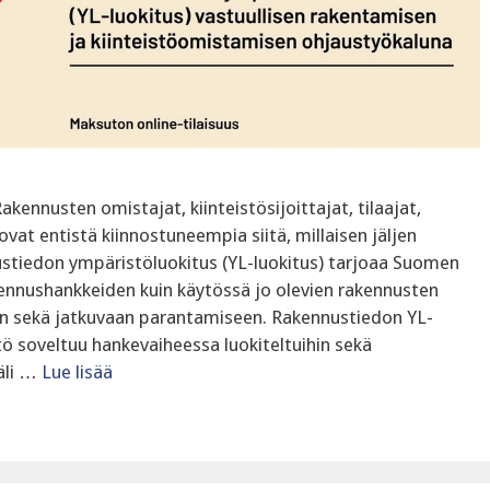
akennusten omistajat, kiinteistösijoittajat, tilaajat,
ovat entistä kiinnostuneempia siitä, millaisen jäljen
stiedon ympäristöluokitus (YL-luokitus) tarjoaa Suomen
akennushankkeiden kuin käytössä jo olevien rakennusten
in sekä jatkuvaan parantamiseen. ‍Rakennustiedon YL-
tö soveltuu hankevaiheessa luokiteltuihin sekä
äli …
Lue lisää