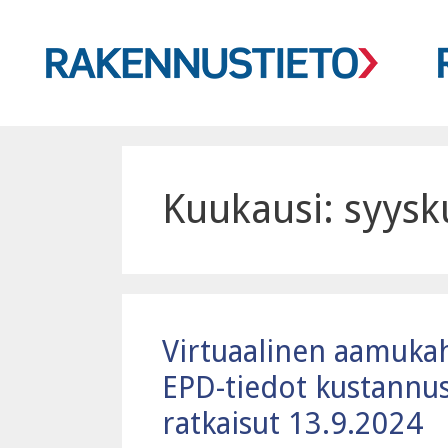
Siirry
sisältöön
Kuukausi:
syysk
Virtuaalinen aamukah
EPD-tiedot kustannus
ratkaisut 13.9.2024