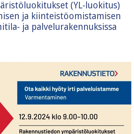
istöluokitukset (YL-luokitus)
misen ja kiinteistöomistamisen
tila- ja palvelurakennuksissa