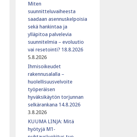
Miten
suunnitteluvaiheesta
saadaan asennuskelpoisia
sekä hankintaa ja
ylläpitoa palvelevia
suunnitelmia – evoluutio
vai resetointi? 18.8.2026
5.8.2026
Ihmisoikeudet
rakennusalalla –
huolellisuusvelvoite
työperäisen
hyväksikäytön torjunnan
selkärankana 14.8.2026
3.8.2026
KUUMA LINJA: Mitä
hyötyjä M1-
puhtausluokitus tuo