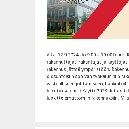
Aika: 12.9.2024 klo 9.00 – 10.00Teams‍R
rakennuttajat, rakentajat ja käyttäjät 
rakennus jättää ympäristöön. Rakennu
olosuhteisiin sopivan työkalun niin r
vastuulliseen johtamiseen, hankintoih
luokituksen uusi Käyttö2023 -kriteeris
luokittelemattomiin rakennuksiin. Mik