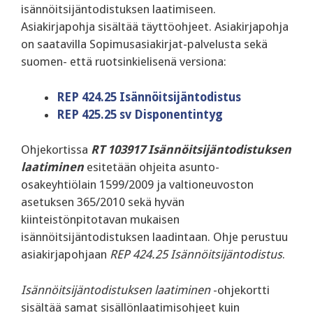
isännöitsijäntodistuksen laatimiseen.
Asiakirjapohja sisältää täyttöohjeet. Asiakirjapohja
on saatavilla Sopimusasiakirjat-palvelusta sekä
suomen- että ruotsinkielisenä versiona:
REP 424.25 Isännöitsijäntodistus
REP 425.25 sv Disponentintyg
Ohjekortissa
RT 103917 Isännöitsijäntodistuksen
laatiminen
esitetään ohjeita asunto-
osakeyhtiölain 1599/2009 ja valtioneuvoston
asetuksen 365/2010 sekä hyvän
kiinteistönpitotavan mukaisen
isännöitsijäntodistuksen laadintaan. Ohje perustuu
asiakirjapohjaan
REP 424.25 Isännöitsijäntodistus
.
Isännöitsijäntodistuksen laatiminen
-ohjekortti
sisältää samat sisällönlaatimisohjeet kuin