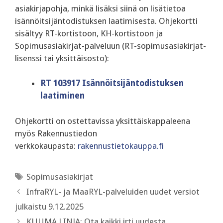
asiakirjapohja, minkä lisäksi siinä on lisätietoa
isännöitsijäntodistuksen laatimisesta. Ohjekortti
sisältyy RT-kortistoon, KH-kortistoon ja
Sopimusasiakirjat-palveluun (RT-sopimusasiakirjat-
lisenssi tai yksittäisosto):
RT 103917 Isännöitsijäntodistuksen
laatiminen
Ohjekortti on ostettavissa yksittäiskappaleena
myös Rakennustiedon
verkkokaupasta:
rakennustietokauppa.fi
Avainsanat
Sopimusasiakirjat
InfraRYL- ja MaaRYL-palveluiden uudet versiot
julkaistu 9.12.2025
KUUMA LINJA: Ota kaikki irti uudesta