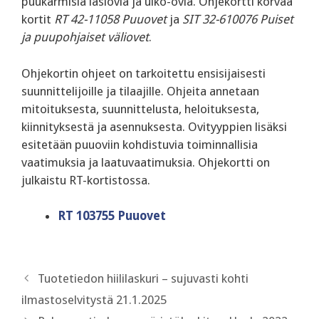
puukarmisia lasiovia ja ulko-ovia. Ohjekortti korvaa
kortit
RT 42-11058 Puuovet
ja
SIT 32-610076 Puiset
ja puupohjaiset väliovet
.
Ohjekortin ohjeet on tarkoitettu ensisijaisesti
suunnittelijoille ja tilaajille. Ohjeita annetaan
mitoituksesta, suunnittelusta, heloituksesta,
kiinnityksestä ja asennuksesta. Ovityyppien lisäksi
esitetään puuoviin kohdistuvia toiminnallisia
vaatimuksia ja laatuvaatimuksia. Ohjekortti on
julkaistu RT-kortistossa.
RT 103755 Puuovet
Tuotetiedon hiililaskuri – sujuvasti kohti
ilmastoselvitystä 21.1.2025