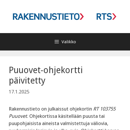
Siirry
sisältöön
Valikko
Puuovet-ohjekortti
päivitetty
17.1.2025
Rakennustieto on julkaissut ohjekortin
RT 103755
Puuovet
. Ohjekortissa käsitellään puusta tai
puupohjaisista aineista valmistettuja väliovia,