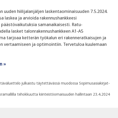
uuden hiilijalanjäljen laskentaominaisuuden 7.5.2024.
sa laskea ja arvioida rakennushankkeesi
a päästövaikutuksia samanaikaisesti. Ratu-
della lasket talonrakennushankkeen A1-A5
ma tarjoaa ketterän työkalun eri rakenneratkaisujen ja
en vertaamiseen ja optimointiin. Tervetuloa kuulemaan
n »
htäväluettelo julkaistu täytettävässä muodossa Sopimusasiakirjat-
kramallilla tehokkuutta kiinteistöomaisuuden hallintaan 23.4.2024