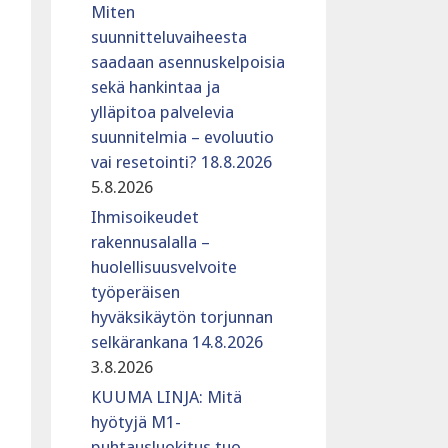
Miten
suunnitteluvaiheesta
saadaan asennuskelpoisia
sekä hankintaa ja
ylläpitoa palvelevia
suunnitelmia – evoluutio
vai resetointi? 18.8.2026
5.8.2026
Ihmisoikeudet
rakennusalalla –
huolellisuusvelvoite
työperäisen
hyväksikäytön torjunnan
selkärankana 14.8.2026
3.8.2026
KUUMA LINJA: Mitä
hyötyjä M1-
puhtausluokitus tuo