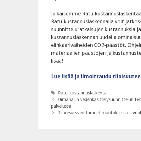
Julkaisemme Ratu-kustannuslaskentaan 
Ratu-kustannuslaskennalla voit jatkos
suunnitteluratkaisujen kustannuksia j
kustannuslaskennan uudella ominaisuu
elinkaarivaiheiden CO2-päästöt. Ohjel
materiaalien päästöjen ja kustannust
lisää!
Lue lisää ja ilmoittaudu tilaisuutee
Avainsanat
Ratu-kustannuslaskenta
Uimahallin vedenkäsittelysuunnittelun te
palvelussa
Tilaresurssien tarpeet muutoksessa – vuo