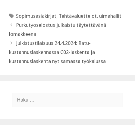
Avainsanat
Sopimusasiakirjat
,
Tehtäväluettelot
,
uimahallit
Purkutyöselostus julkaistu täytettävänä
lomakkeena
Julkistustilaisuus 24.4.2024: Ratu-
kustannuslaskennassa C02-laskenta ja
kustannuslaskenta nyt samassa työkalussa
Haku: