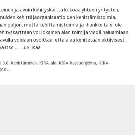
inen ja avoin kehityskartta kokoaa yhteen yritysten,
a muiden kehittäjäorganisaatioiden kehittämistoimia.
tään paljon, mutta kehittämistoimia ja -hankkeita ei ole
hityskarttaan voi jokainen alan toimija viedä haluamiaan
vulla voidaan osoittaa, että alaa kehitetään aktiivisesti.
yä itse …
Lue lisää
 3.0
,
Kehittäminen
,
KIRA-ala
,
KIRA-kasvuohjelma
,
KIRA-
RAKET