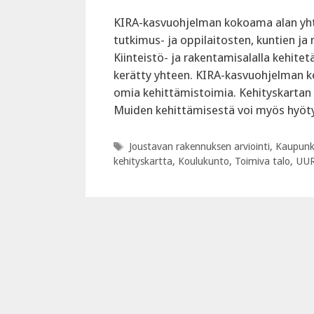
KIRA-kasvuohjelman kokoama alan yhte
tutkimus- ja oppilaitosten, kuntien j
Kiinteistö- ja rakentamisalalla kehite
kerätty yhteen. KIRA-kasvuohjelman ke
omia kehittämistoimia. Kehityskartan a
Muiden kehittämisestä voi myös hyöt
Avainsanat
Joustavan rakennuksen arviointi
,
Kaupunki
kehityskartta
,
Koulukunto
,
Toimiva talo
,
UU