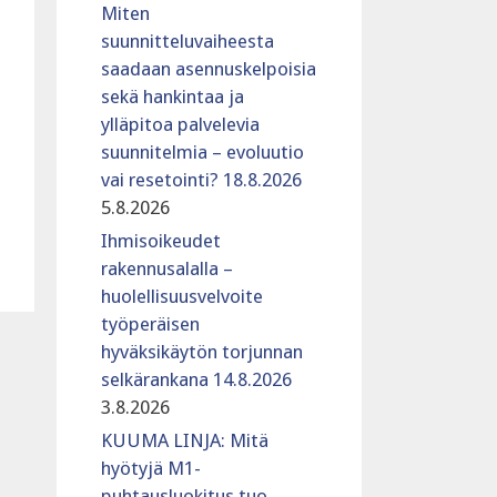
Miten
suunnitteluvaiheesta
saadaan asennuskelpoisia
sekä hankintaa ja
ylläpitoa palvelevia
suunnitelmia – evoluutio
vai resetointi? 18.8.2026
5.8.2026
Ihmisoikeudet
rakennusalalla –
huolellisuusvelvoite
työperäisen
hyväksikäytön torjunnan
selkärankana 14.8.2026
3.8.2026
KUUMA LINJA: Mitä
hyötyjä M1-
puhtausluokitus tuo