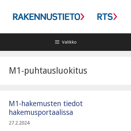
Siirry
sisältöön
Valikko
M1-puhtausluokitus
M1-hakemusten tiedot
hakemusportaalissa
27.2.2024