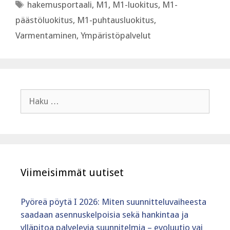
Avainsanat
hakemusportaali
,
M1
,
M1-luokitus
,
M1-
päästöluokitus
,
M1-puhtausluokitus
,
Varmentaminen
,
Ympäristöpalvelut
Haku:
Viimeisimmät uutiset
Pyöreä pöytä I 2026: Miten suunnitteluvaiheesta
saadaan asennuskelpoisia sekä hankintaa ja
ylläpitoa palvelevia suunnitelmia – evoluutio vai