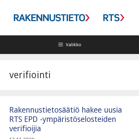
Siirry
sisältöön
Valikko
verifiointi
Rakennustietosäätiö hakee uusia
RTS EPD -ympäristöselosteiden
verifioijia