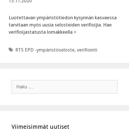
13.11.2020
Luotettavan ympäristötiedon kysynnän kasvaessa
tarvitaan myös uusia selosteiden verifioijia. Hae
verifioijastatusta lomakkeella >
Avainsanat
RTS EPD -ympäristöseloste
,
verifiointi
Haku:
Viimeisimmät uutiset