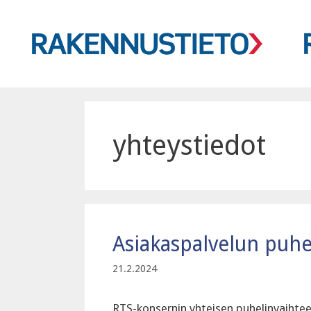
Siirry
sisältöön
yhteystiedot
Asiakaspalvelun puh
21.2.2024
RTS-konsernin yhteisen puhelinvaihtee