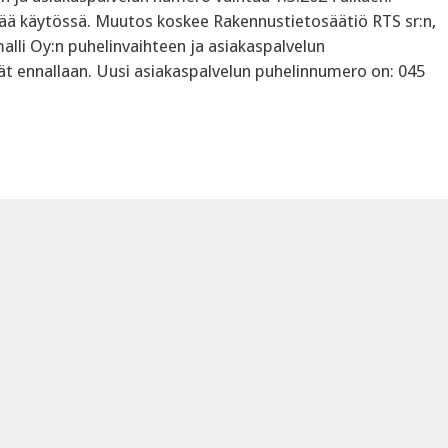
ää käytössä. Muutos koskee Rakennustietosäätiö RTS sr:n,
lli Oy:n puhelinvaihteen ja asiakaspalvelun
t ennallaan. Uusi asiakaspalvelun puhelinnumero on: 045