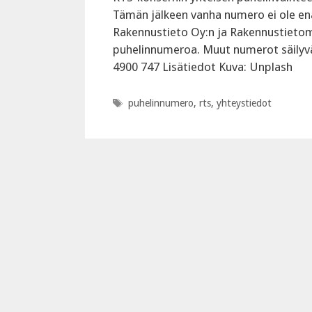
Tämän jälkeen vanha numero ei ole en
Rakennustieto Oy:n ja Rakennustietoma
puhelinnumeroa. Muut numerot säilyvä
4900 747 Lisätiedot Kuva: Unplash
Avainsanat
puhelinnumero
,
rts
,
yhteystiedot