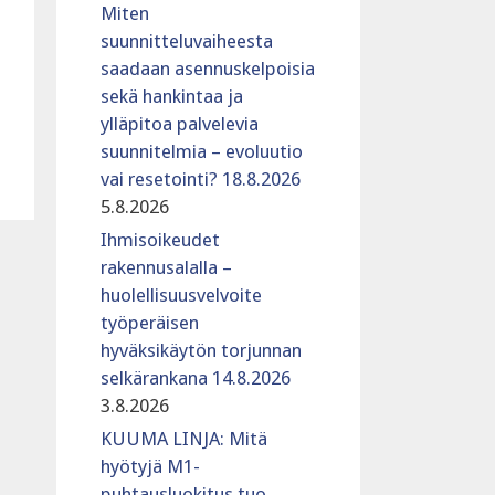
Miten
suunnitteluvaiheesta
saadaan asennuskelpoisia
sekä hankintaa ja
ylläpitoa palvelevia
suunnitelmia – evoluutio
vai resetointi? 18.8.2026
5.8.2026
Ihmisoikeudet
rakennusalalla –
huolellisuusvelvoite
työperäisen
hyväksikäytön torjunnan
selkärankana 14.8.2026
3.8.2026
KUUMA LINJA: Mitä
hyötyjä M1-
puhtausluokitus tuo