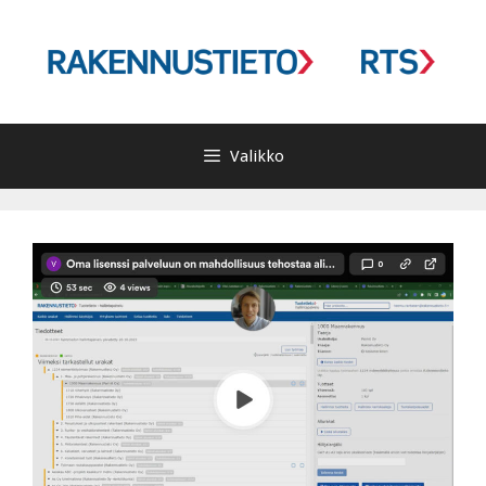
Siirry
sisältöön
Valikko