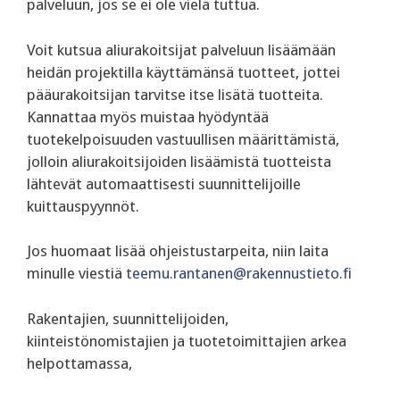
palveluun, jos se ei ole vielä tuttua.
Voit kutsua aliurakoitsijat palveluun lisäämään
heidän projektilla käyttämänsä tuotteet, jottei
pääurakoitsijan tarvitse itse lisätä tuotteita.
Kannattaa myös muistaa hyödyntää
tuotekelpoisuuden vastuullisen määrittämistä,
jolloin aliurakoitsijoiden lisäämistä tuotteista
lähtevät automaattisesti suunnittelijoille
kuittauspyynnöt.
Jos huomaat lisää ohjeistustarpeita, niin laita
minulle viestiä
teemu.rantanen@rakennustieto.fi
Rakentajien, suunnittelijoiden,
kiinteistönomistajien ja tuotetoimittajien arkea
helpottamassa,