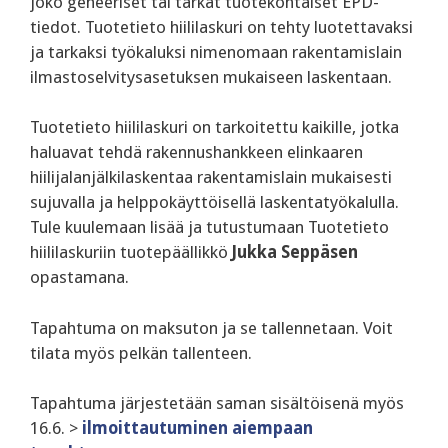
joko geneeriset tai tarkat tuotekohtaiset EPD-
tiedot. Tuotetieto hiililaskuri on tehty luotettavaksi
ja tarkaksi työkaluksi nimenomaan rakentamislain
ilmastoselvitysasetuksen mukaiseen laskentaan.
Tuotetieto hiililaskuri on tarkoitettu kaikille, jotka
haluavat tehdä rakennushankkeen elinkaaren
hiilijalanjälkilaskentaa rakentamislain mukaisesti
sujuvalla ja helppokäyttöisellä laskentatyökalulla.
Tule kuulemaan lisää ja tutustumaan Tuotetieto
hiililaskuriin tuotepäällikkö
Jukka Seppäsen
opastamana.
Tapahtuma on maksuton ja se tallennetaan. Voit
tilata myös pelkän tallenteen.
Tapahtuma järjestetään saman sisältöisenä myös
16.6. >
ilmoittautuminen aiempaan