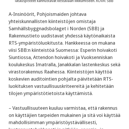
latauspisteet kannustavat kestävään liikkumiseen. KUVA: SBB
A-Insinöörit, Pohjoismaiden johtava
yhteiskunnallisten kiinteistöjen omistaja
Samhällsbyggnadsbolaget i Norden (SBB) ja
Rakennustieto uudistavat yhdessä käytönaikaista
RTS-ympäristöluokitusta. Hankkeessa on mukana
viisi SBB:n kiinteistöä Suomessa: Esperin hoivakoti
Siuntiossa, Attendon hoivakoti ja Vuoksenniskan
koulukeskus Imatralla, Janakkalan lastenkeskus sekä
virastorakennus Raahessa. Kiinteistöjen käyttöä
koskevien auditointien pohjalta päivitetään RTS-
luokituksen vastuullisuuskriteereitä ja kehitetään
tilojen ympäristötietoista käyttämistä.
– Vastuullisuuteen kuuluu varmistaa, että rakennus
on käyttäjien tarpeiden mukainen ja sitä voi käyttää
mahdollisimman ympäristöystävällisesti,