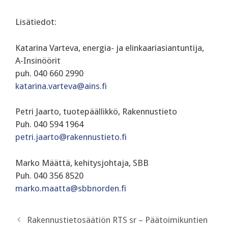
Lisätiedot:
Katarina Varteva, energia- ja elinkaariasiantuntija,
A-Insinöörit
puh. 040 660 2990
katarina.varteva@ains.fi
Petri Jaarto, tuotepäällikkö, Rakennustieto
Puh. 040 594 1964
petri.jaarto@rakennustieto.fi
Marko Määttä, kehitysjohtaja, SBB
Puh. 040 356 8520
marko.maatta@sbbnorden.fi
Rakennustietosäätiön RTS sr – Päätoimikuntien