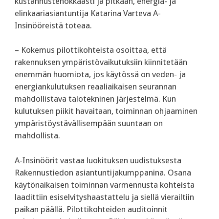
kustannustehokkaasti ja pitkään, energia- ja
elinkaariasiantuntija Katarina Varteva A-
Insinööreistä toteaa.
– Kokemus pilottikohteista osoittaa, että
rakennuksen ympäristövaikutuksiin kiinnitetään
enemmän huomiota, jos käytössä on veden- ja
energiankulutuksen reaaliaikaisen seurannan
mahdollistava talotekninen järjestelmä. Kun
kulutuksen piikit havaitaan, toiminnan ohjaaminen
ympäristöystävällisempään suuntaan on
mahdollista.
A-Insinöörit vastaa luokituksen uudistuksesta
Rakennustiedon asiantuntijakumppanina. Osana
käytönaikaisen toiminnan varmennusta kohteista
laadittiin esiselvityshaastattelu ja siellä vierailtiin
paikan päällä. Pilottikohteiden auditoinnit