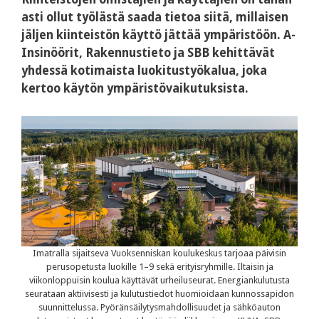
asti ollut työlästä saada tietoa siitä, millaisen
jäljen kiinteistön käyttö jättää ympäristöön. A-
Insinöörit, Rakennustieto ja SBB kehittävät
yhdessä kotimaista luokitustyökalua, joka
kertoo käytön ympäristövaikutuksista.
Imatralla sijaitseva Vuoksenniskan koulukeskus tarjoaa päivisin
perusopetusta luokille 1–9 sekä erityisryhmille. Iltaisin ja
viikonloppuisin koulua käyttävät urheiluseurat. Energiankulutusta
seurataan aktiivisesti ja kulutustiedot huomioidaan kunnossapidon
suunnittelussa. Pyöränsäilytysmahdollisuudet ja sähköauton