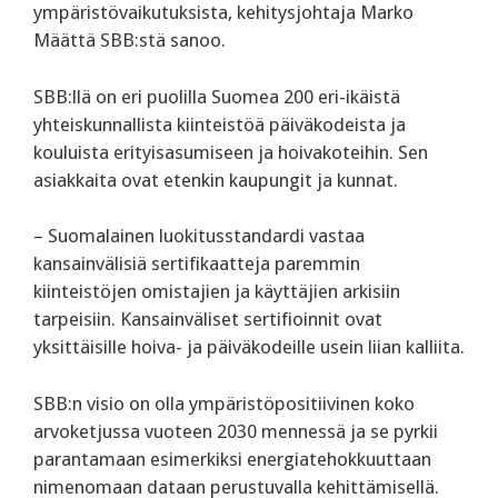
ympäristövaikutuksista, kehitysjohtaja Marko
Määttä SBB:stä sanoo.
SBB:llä on eri puolilla Suomea 200 eri-ikäistä
yhteiskunnallista kiinteistöä päiväkodeista ja
kouluista erityisasumiseen ja hoivakoteihin. Sen
asiakkaita ovat etenkin kaupungit ja kunnat.
– Suomalainen luokitusstandardi vastaa
kansainvälisiä sertifikaatteja paremmin
kiinteistöjen omistajien ja käyttäjien arkisiin
tarpeisiin. Kansainväliset sertifioinnit ovat
yksittäisille hoiva- ja päiväkodeille usein liian kalliita.
SBB:n visio on olla ympäristöpositiivinen koko
arvoketjussa vuoteen 2030 mennessä ja se pyrkii
parantamaan esimerkiksi energiatehokkuuttaan
nimenomaan dataan perustuvalla kehittämisellä.