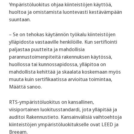
Ympäristöluokitus ohjaa kiinteistöjen käyttöä,
huoltoa ja omistamista luontevasti kestävämpään
suuntaan.
– Se on tehokas käytännön työkalu kiinteistöjen
ylläpidosta vastaaville henkilöille. Kun sertifiointi
paljastaa puutteita ja mahdollisia
parannustoimenpiteitä rakennuksen käytössä,
huollossa tai kunnossapidossa, ylläpitoa on
mahdollista kehittää ja skaalata koskemaan myös
muuta kuin sertifikaatissa arvioitua toimintaa,
Määttä sanoo.
RTS-ympäristöluokitus on kansallinen,
viisiportainen luokitusstandardi, jota ylläpitää ja
auditoi Rakennustieto. Kansainvälisiä vaihtoehtoja
kiinteistöjen ympäristöluokitukselle ovat LEED ja
Breeam.