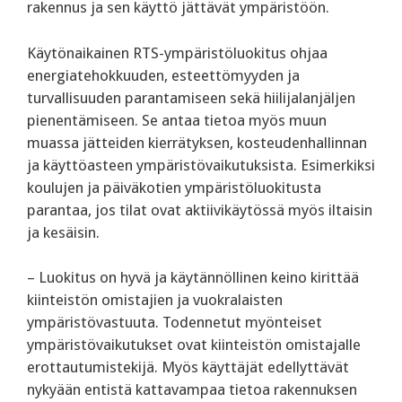
rakennus ja sen käyttö jättävät ympäristöön.
Käytönaikainen RTS-ympäristöluokitus ohjaa
energiatehokkuuden, esteettömyyden ja
turvallisuuden parantamiseen sekä hiilijalanjäljen
pienentämiseen. Se antaa tietoa myös muun
muassa jätteiden kierrätyksen, kosteudenhallinnan
ja käyttöasteen ympäristövaikutuksista. Esimerkiksi
koulujen ja päiväkotien ympäristöluokitusta
parantaa, jos tilat ovat aktiivikäytössä myös iltaisin
ja kesäisin.
– Luokitus on hyvä ja käytännöllinen keino kirittää
kiinteistön omistajien ja vuokralaisten
ympäristövastuuta. Todennetut myönteiset
ympäristövaikutukset ovat kiinteistön omistajalle
erottautumistekijä. Myös käyttäjät edellyttävät
nykyään entistä kattavampaa tietoa rakennuksen