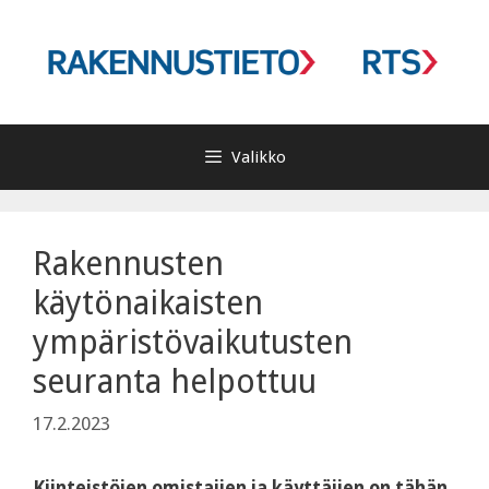
Siirry
sisältöön
Valikko
Rakennusten
käytönaikaisten
ympäristövaikutusten
seuranta helpottuu
17.2.2023
Kiinteistöjen omistajien ja käyttäjien on tähän