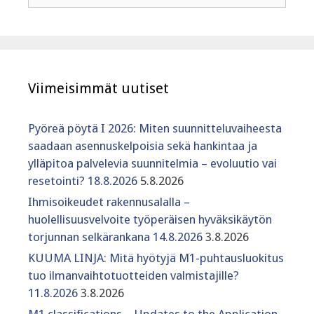
Viimeisimmät uutiset
Pyöreä pöytä I 2026: Miten suunnitteluvaiheesta
saadaan asennuskelpoisia sekä hankintaa ja
ylläpitoa palvelevia suunnitelmia – evoluutio vai
resetointi? 18.8.2026
5.8.2026
Ihmisoikeudet rakennusalalla –
huolellisuusvelvoite työperäisen hyväksikäytön
torjunnan selkärankana 14.8.2026
3.8.2026
KUUMA LINJA: Mitä hyötyjä M1-puhtausluokitus
tuo ilmanvaihtotuotteiden valmistajille?
11.8.2026
3.8.2026
M1 classifications – Updates to the Application