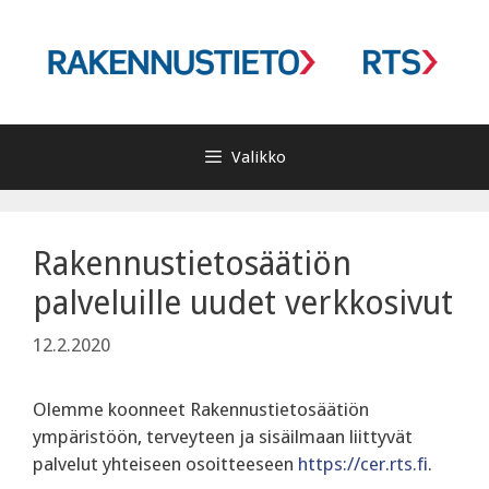
Siirry
sisältöön
Valikko
Rakennustietosäätiön
palveluille uudet verkkosivut
12.2.2020
Olemme koonneet Rakennustietosäätiön
ympäristöön, terveyteen ja sisäilmaan liittyvät
palvelut yhteiseen osoitteeseen
https://cer.rts.fi
.