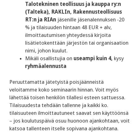
Talotekninen teollisuus ja kauppa ry:n
(Talteka), RAKLIn, Rakennusteollisuus
RT:n ja RIAn
jäsenille jäsenalennuksen -20
% ja tilaisuuden hintaan 48 EUR + alv,
ilmoittautumisen yhteydessä kirjoita
lisätietokenttään järjestön tai organisaation
nimi, johon kuulut.
Mikäli osallistujia on
useampi kuin 4,
kysy
ryhmäalennusta
Peruuttamatta jätetyistä poisjäänneistä
veloitamme koko seminaarin hinnan. Voit myös
lähettää toisen henkilön tilallesi esteen sattuessa.
Tilaisuudesta tehdään tallenne ja kaikki ko.
tilaisuuteen ilmoittautuneet saavat sen käyttöönsä
– jos koulutuspäivä osuu huonoon ajankohtaan, voit
katsoa tallenteen itselle sopivana ajankohtana.