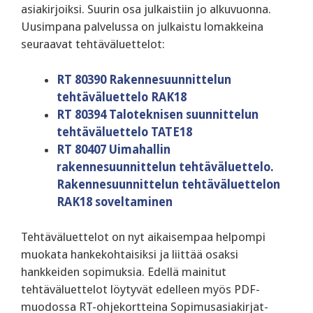
asiakirjoiksi. Suurin osa julkaistiin jo alkuvuonna.
Uusimpana palvelussa on julkaistu lomakkeina
seuraavat tehtäväluettelot:
RT 80390 Rakennesuunnittelun
tehtäväluettelo RAK18
RT 80394 Taloteknisen suunnittelun
tehtäväluettelo TATE18
RT 80407 Uimahallin
rakennesuunnittelun tehtäväluettelo.
Rakennesuunnittelun tehtäväluettelon
RAK18 soveltaminen
Tehtäväluettelot on nyt aikaisempaa helpompi
muokata hankekohtaisiksi ja liittää osaksi
hankkeiden sopimuksia. Edellä mainitut
tehtäväluettelot löytyvät edelleen myös PDF-
muodossa RT-ohjekortteina Sopimusasiakirjat-