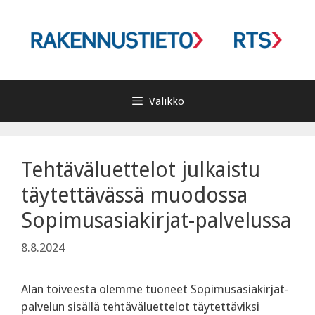
Siirry
sisältöön
Valikko
Tehtäväluettelot julkaistu
täytettävässä muodossa
Sopimusasiakirjat-palvelussa
8.8.2024
Alan toiveesta olemme tuoneet Sopimusasiakirjat-
palvelun sisällä tehtäväluettelot täytettäviksi