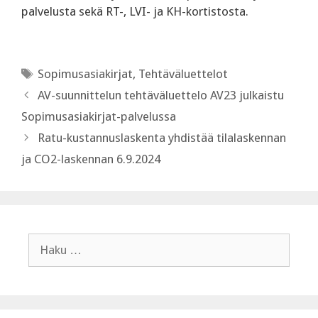
palvelusta sekä RT-, LVI- ja KH-kortistosta.
Avainsanat
Sopimusasiakirjat
,
Tehtäväluettelot
AV-suunnittelun tehtäväluettelo AV23 julkaistu
Sopimusasiakirjat-palvelussa
Ratu-kustannuslaskenta yhdistää tilalaskennan
ja CO2-laskennan 6.9.2024
Haku: