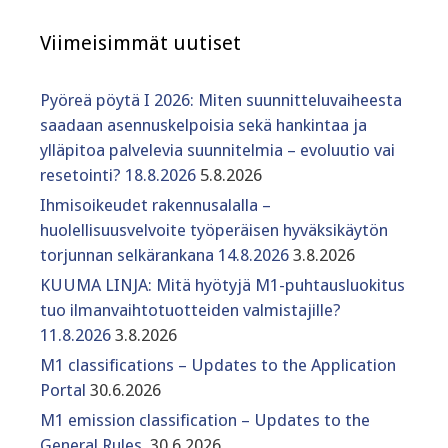
Viimeisimmät uutiset
Pyöreä pöytä I 2026: Miten suunnitteluvaiheesta
saadaan asennuskelpoisia sekä hankintaa ja
ylläpitoa palvelevia suunnitelmia – evoluutio vai
resetointi? 18.8.2026
5.8.2026
Ihmisoikeudet rakennusalalla –
huolellisuusvelvoite työperäisen hyväksikäytön
torjunnan selkärankana 14.8.2026
3.8.2026
KUUMA LINJA: Mitä hyötyjä M1-puhtausluokitus
tuo ilmanvaihtotuotteiden valmistajille?
11.8.2026
3.8.2026
M1 classifications – Updates to the Application
Portal
30.6.2026
M1 emission classification – Updates to the
General Rules
30.6.2026