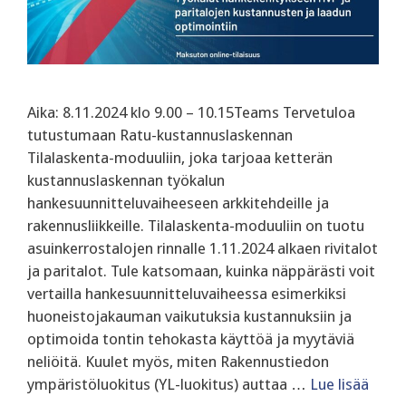
Aika: 8.11.2024 klo 9.00 – 10.15Teams Tervetuloa
tutustumaan Ratu-kustannuslaskennan
Tilalaskenta-moduuliin, joka tarjoaa ketterän
kustannuslaskennan työkalun
hankesuunnitteluvaiheeseen arkkitehdeille ja
rakennusliikkeille. Tilalaskenta-moduuliin on tuotu
asuinkerrostalojen rinnalle 1.11.2024 alkaen rivitalot
ja paritalot. Tule katsomaan, kuinka näppärästi voit
vertailla hankesuunnitteluvaiheessa esimerkiksi
huoneistojakauman vaikutuksia kustannuksiin ja
optimoida tontin tehokasta käyttöä ja myytäviä
neliöitä. Kuulet myös, miten Rakennustiedon
ympäristöluokitus (YL-luokitus) auttaa …
Lue lisää