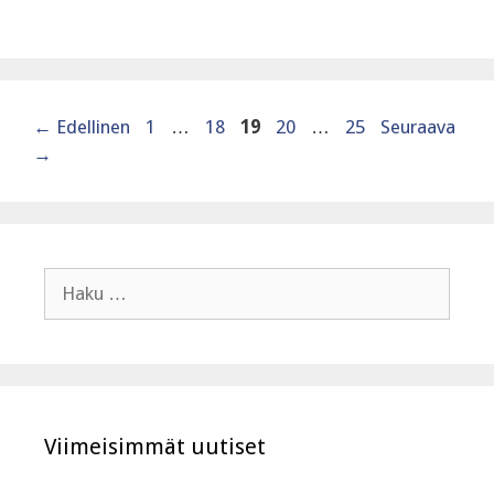
Sivu
Sivu
Sivu
Sivu
Sivu
←
Edellinen
1
…
18
19
20
…
25
Seuraava
→
Haku:
Viimeisimmät uutiset