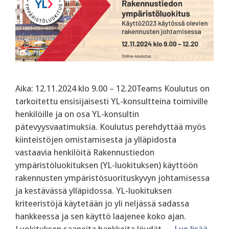
Aika: 12.11.2024 klo 9.00 – 12.20Teams Koulutus on
tarkoitettu ensisijaisesti YL-konsultteina toimiville
henkilöille ja on osa YL-konsultin
pätevyysvaatimuksia. Koulutus perehdyttää myös
kiinteistöjen omistamisesta ja ylläpidosta
vastaavia henkilöitä Rakennustiedon
ympäristöluokituksen (YL-luokituksen) käyttöön
rakennusten ympäristösuorituskyvyn johtamisessa
ja kestävässä ylläpidossa. ‍YL-luokituksen
kriteeristöjä käytetään jo yli neljässä sadassa
hankkeessa ja sen käyttö laajenee koko ajan.
Luokituksen saaneita hankkeita löydät …
Lue lisää