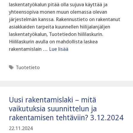
laskentatyökalun pitää olla sujuva käyttää ja
yhteensopiva monen muun olemassa olevan
järjestelmän kanssa. Rakennustieto on rakentanut
asiakkaiden tarpeita kuunnellen hiilijalanjäljen
laskentatyökalun, Tuotetiedon hiililaskurin.
Hiililaskurin avulla on mahdollista laskea
rakentamislain …
Lue lisää
Avainsanat
Tuotetieto
Uusi rakentamislaki – mitä
vaikutuksia suunnittelun ja
rakentamisen tehtäviin? 3.12.2024
22.11.2024