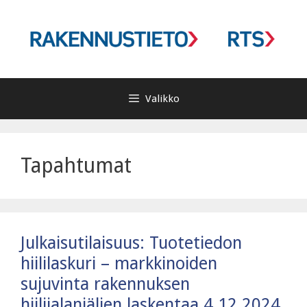
Siirry
sisältöön
Valikko
Tapahtumat
Julkaisutilaisuus: Tuotetiedon
hiililaskuri – markkinoiden
sujuvinta rakennuksen
hiilijalanjäljen laskentaa 4.12.2024