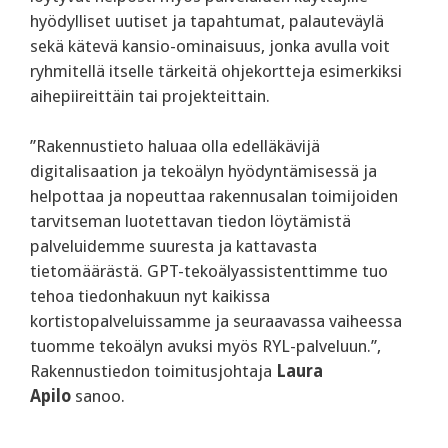
hyödylliset uutiset ja tapahtumat, palauteväylä
sekä kätevä kansio-ominaisuus, jonka avulla voit
ryhmitellä itselle tärkeitä ohjekortteja esimerkiksi
aihepiireittäin tai projekteittain.
’’Rakennustieto haluaa olla edelläkävijä
digitalisaation ja tekoälyn hyödyntämisessä ja
helpottaa ja nopeuttaa rakennusalan toimijoiden
tarvitseman luotettavan tiedon löytämistä
palveluidemme suuresta ja kattavasta
tietomäärästä. GPT-tekoälyassistenttimme tuo
tehoa tiedonhakuun nyt kaikissa
kortistopalveluissamme ja seuraavassa vaiheessa
tuomme tekoälyn avuksi myös RYL-palveluun.’’,
Rakennustiedon toimitusjohtaja
Laura
Apilo
sanoo.
_______________________________________________________