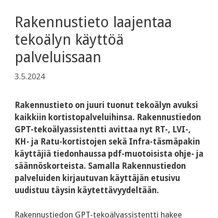
Rakennustieto laajentaa
tekoälyn käyttöä
palveluissaan
3.5.2024
Rakennustieto on juuri tuonut tekoälyn avuksi
kaikkiin kortistopalveluihinsa. Rakennustiedon
GPT-tekoälyassistentti avittaa nyt RT-, LVI-,
KH- ja Ratu-kortistojen sekä Infra-täsmäpakin
käyttäjiä tiedonhaussa pdf-muotoisista ohje- ja
säännöskorteista. Samalla Rakennustiedon
palveluiden kirjautuvan käyttäjän etusivu
uudistuu täysin käytettävyydeltään.
Rakennustiedon GPT-tekoälyassistentti hakee