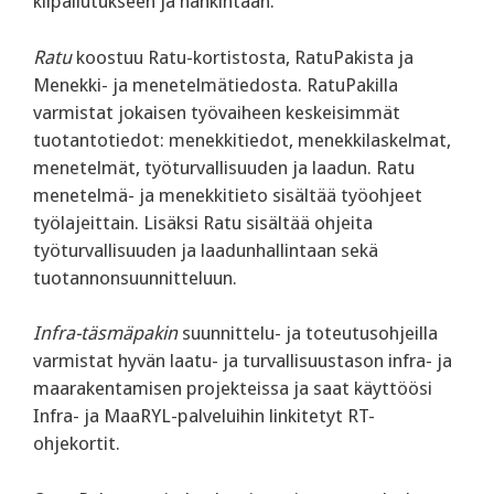
kilpailutukseen ja hankintaan.
Ratu
koostuu Ratu-kortistosta, RatuPakista ja
Menekki- ja menetelmätiedosta. RatuPakilla
varmistat jokaisen työvaiheen keskeisimmät
tuotantotiedot: menekkitiedot, menekkilaskelmat,
menetelmät, työturvallisuuden ja laadun. Ratu
menetelmä- ja menekkitieto sisältää työohjeet
työlajeittain. Lisäksi Ratu sisältää ohjeita
työturvallisuuden ja laadunhallintaan sekä
tuotannonsuunnitteluun.
Infra-täsmäpakin
suunnittelu- ja toteutusohjeilla
varmistat hyvän laatu- ja turvallisuustason infra- ja
maarakentamisen projekteissa ja saat käyttöösi
Infra- ja MaaRYL-palveluihin linkitetyt RT-
ohjekortit.