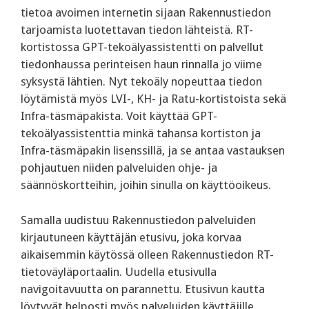
tietoa avoimen internetin sijaan Rakennustiedon
tarjoamista luotettavan tiedon lähteistä. RT-
kortistossa GPT-tekoälyassistentti on palvellut
tiedonhaussa perinteisen haun rinnalla jo viime
syksystä lähtien. Nyt tekoäly nopeuttaa tiedon
löytämistä myös LVI-, KH- ja Ratu-kortistoista sekä
Infra-täsmäpakista. Voit käyttää GPT-
tekoälyassistenttia minkä tahansa kortiston ja
Infra-täsmäpakin lisenssillä, ja se antaa vastauksen
pohjautuen niiden palveluiden ohje- ja
säännöskortteihin, joihin sinulla on käyttöoikeus.
Samalla uudistuu Rakennustiedon palveluiden
kirjautuneen käyttäjän etusivu, joka korvaa
aikaisemmin käytössä olleen Rakennustiedon RT-
tietoväyläportaalin. Uudella etusivulla
navigoitavuutta on parannettu. Etusivun kautta
löytyvät helposti myös palveluiden käyttäjille