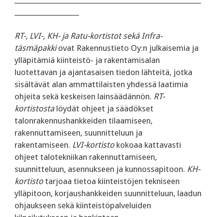
___________________
RT-, LVI-, KH- ja Ratu-kortistot sekä Infra-
täsmäpakki
ovat Rakennustieto Oy:n julkaisemia ja
ylläpitämiä kiinteistö- ja rakentamisalan
luotettavan ja ajantasaisen tiedon lähteitä, jotka
sisältävät alan ammattilaisten yhdessä laatimia
ohjeita sekä keskeisen lainsäädännön.
RT-
kortistosta
löydät ohjeet ja säädökset
talonrakennushankkeiden tilaamiseen,
rakennuttamiseen, suunnitteluun ja
rakentamiseen.
LVI-kortisto
kokoaa kattavasti
ohjeet talotekniikan rakennuttamiseen,
suunnitteluun, asennukseen ja kunnossapitoon.
KH-
kortisto
tarjoaa tietoa kiinteistöjen tekniseen
ylläpitoon, korjaushankkeiden suunnitteluun, laadun
ohjaukseen sekä kiinteistöpalveluiden