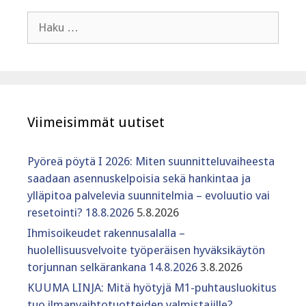
Haku:
Viimeisimmät uutiset
Pyöreä pöytä I 2026: Miten suunnitteluvaiheesta
saadaan asennuskelpoisia sekä hankintaa ja
ylläpitoa palvelevia suunnitelmia – evoluutio vai
resetointi? 18.8.2026
5.8.2026
Ihmisoikeudet rakennusalalla –
huolellisuusvelvoite työperäisen hyväksikäytön
torjunnan selkärankana 14.8.2026
3.8.2026
KUUMA LINJA: Mitä hyötyjä M1-puhtausluokitus
tuo ilmanvaihtotuotteiden valmistajille?