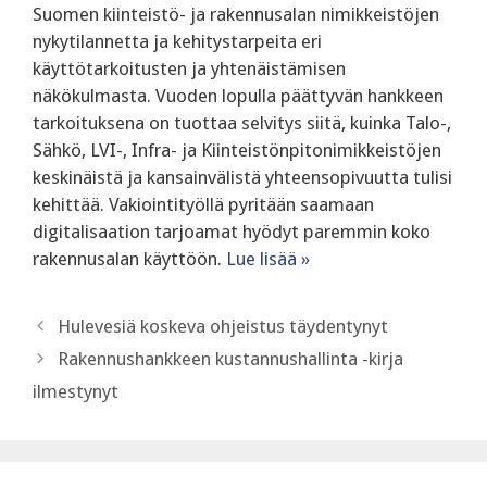
Suomen kiinteistö- ja rakennusalan nimikkeistöjen
nykytilannetta ja kehitystarpeita eri
käyttötarkoitusten ja yhtenäistämisen
näkökulmasta. Vuoden lopulla päättyvän hankkeen
tarkoituksena on tuottaa selvitys siitä, kuinka Talo-,
Sähkö, LVI-, Infra- ja Kiinteistönpitonimikkeistöjen
keskinäistä ja kansainvälistä yhteensopivuutta tulisi
kehittää. Vakiointityöllä pyritään saamaan
digitalisaation tarjoamat hyödyt paremmin koko
rakennusalan käyttöön.
Lue lisää »
Hulevesiä koskeva ohjeistus täydentynyt
Rakennushankkeen kustannushallinta -kirja
ilmestynyt