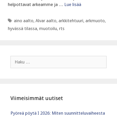
helpottavat arkeamme ja …
Lue lisää
Avainsanat
aino aalto
,
Alvar aalto
,
arkkitehtuuri
,
arkmuoto
,
hyvässä tilassa
,
muotoilu
,
rts
Haku:
Viimeisimmät uutiset
Pyöreä pöytä I 2026: Miten suunnitteluvaiheesta