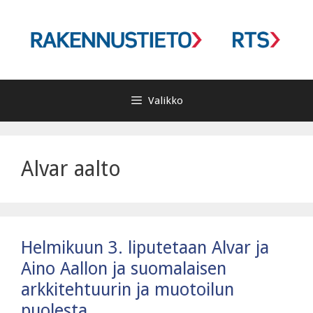
Siirry
sisältöön
Valikko
Alvar aalto
Helmikuun 3. liputetaan Alvar ja
Aino Aallon ja suomalaisen
arkkitehtuurin ja muotoilun
puolesta