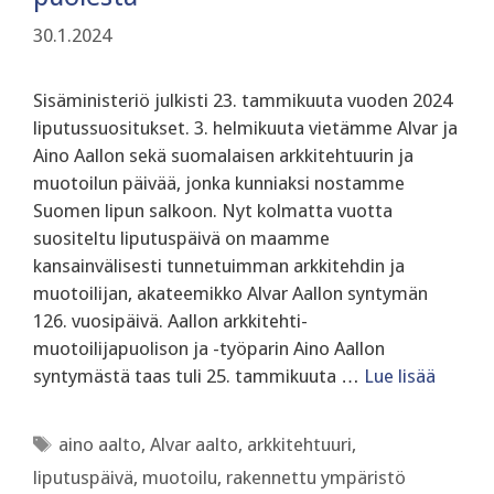
30.1.2024
Sisäministeriö julkisti 23. tammikuuta vuoden 2024
liputussuositukset. 3. helmikuuta vietämme Alvar ja
Aino Aallon sekä suomalaisen arkkitehtuurin ja
muotoilun päivää, jonka kunniaksi nostamme
Suomen lipun salkoon. Nyt kolmatta vuotta
suositeltu liputuspäivä on maamme
kansainvälisesti tunnetuimman arkkitehdin ja
muotoilijan, akateemikko Alvar Aallon syntymän
126. vuosipäivä. Aallon arkkitehti-
muotoilijapuolison ja -työparin Aino Aallon
syntymästä taas tuli 25. tammikuuta …
Lue lisää
Avainsanat
aino aalto
,
Alvar aalto
,
arkkitehtuuri
,
liputuspäivä
,
muotoilu
,
rakennettu ympäristö