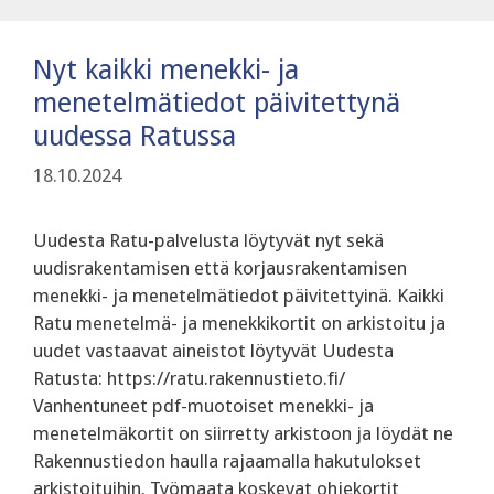
Nyt kaikki menekki- ja
menetelmätiedot päivitettynä
uudessa Ratussa
18.10.2024
Uudesta Ratu-palvelusta löytyvät nyt sekä
uudisrakentamisen että korjausrakentamisen
menekki- ja menetelmätiedot päivitettyinä. Kaikki
Ratu menetelmä- ja menekkikortit on arkistoitu ja
uudet vastaavat aineistot löytyvät Uudesta
Ratusta: https://ratu.rakennustieto.fi/
Vanhentuneet pdf-muotoiset menekki- ja
menetelmäkortit on siirretty arkistoon ja löydät ne
Rakennustiedon haulla rajaamalla hakutulokset
arkistoituihin. Työmaata koskevat ohjekortit