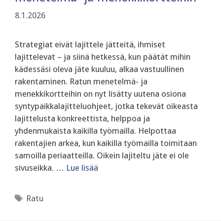
8.1.2026
Strategiat eivät lajittele jätteitä, ihmiset
lajittelevat – ja siinä hetkessä, kun päätät mihin
kädessäsi oleva jäte kuuluu, alkaa vastuullinen
rakentaminen. Ratun menetelmä- ja
menekkikortteihin on nyt lisätty uutena osiona
syntypaikkalajitteluohjeet, jotka tekevät oikeasta
lajittelusta konkreettista, helppoa ja
yhdenmukaista kaikilla työmailla. Helpottaa
rakentajien arkea, kun kaikilla työmailla toimitaan
samoilla periaatteilla. Oikein lajiteltu jäte ei ole
sivuseikka. …
Lue lisää
Avainsanat
Ratu