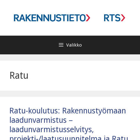
Siirry
sisältöön
Valikko
Ratu
Ratu-koulutus: Rakennustyömaan
laadunvarmistus –
laadunvarmistusselvitys,
projekti-/laatusuunnitelma ja Ratu