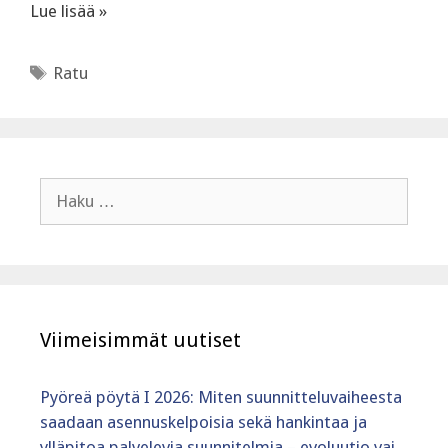
Lue lisää »
Avainsanat
Ratu
Haku:
Viimeisimmät uutiset
Pyöreä pöytä I 2026: Miten suunnitteluvaiheesta
saadaan asennuskelpoisia sekä hankintaa ja
ylläpitoa palvelevia suunnitelmia – evoluutio vai