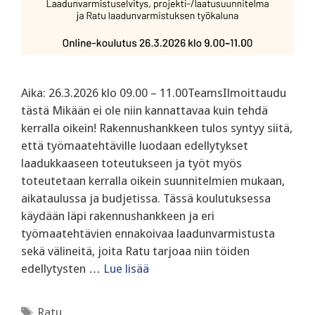
Aika: 26.3.2026 klo 09.00 – 11.00TeamsIlmoittaudu
tästä Mikään ei ole niin kannattavaa kuin tehdä
kerralla oikein! Rakennushankkeen tulos syntyy siitä,
että työmaatehtäville luodaan edellytykset
laadukkaaseen toteutukseen ja työt myös
toteutetaan kerralla oikein suunnitelmien mukaan,
aikataulussa ja budjetissa. ‍Tässä koulutuksessa
käydään läpi rakennushankkeen ja eri
työmaatehtävien ennakoivaa laadunvarmistusta
sekä välineitä, joita Ratu tarjoaa niin töiden
edellytysten …
Lue lisää
Avainsanat
Ratu