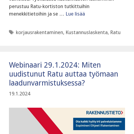
perustuu Ratu-kortiston tutkittuihin
menekkitietoihin ja se …
Lue lisää
Avainsanat
korjausrakentaminen
,
Kustannuslaskenta
,
Ratu
Webinaari 29.1.2024: Miten
uudistunut Ratu auttaa työmaan
laadunvarmistuksessa?
19.1.2024