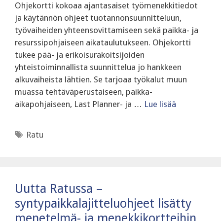
Ohjekortti kokoaa ajantasaiset työmenekkitiedot
ja käytännön ohjeet tuotannonsuunnitteluun,
työvaiheiden yhteensovittamiseen sekä paikka- ja
resurssipohjaiseen aikataulutukseen. Ohjekortti
tukee pää- ja erikoisurakoitsijoiden
yhteistoiminnallista suunnittelua jo hankkeen
alkuvaiheista lähtien. Se tarjoaa työkalut muun
muassa tehtäväperustaiseen, paikka-
aikapohjaiseen, Last Planner- ja …
Lue lisää
Avainsanat
Ratu
Uutta Ratussa –
syntypaikkalajitteluohjeet lisätty
menetelmä- ja menekkikortteihin