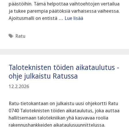
päästöihin. Tämä helpottaa vaihtoehtojen vertailua
ja tukee parempia päätöksiä varhaisessa vaiheessa.
Ajoitusmalli on entistä …
Lue lisää
Avainsanat
Ratu
Taloteknisten töiden aikataulutus -
ohje julkaistu Ratussa
12.2.2026
Ratu-tietokantaan on julkaistu uusi ohjekortti Ratu
0740 Taloteknisten töiden aikataulutus, joka auttaa
hallitsemaan talotekniikan yhä kasvavaa roolia
rakennushankkeiden aikataulusuunnittelussa.