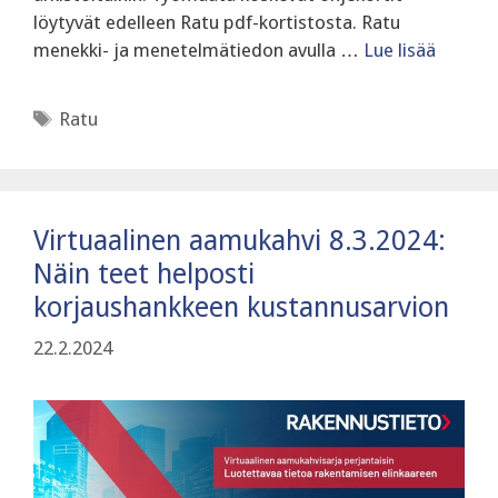
löytyvät edelleen Ratu pdf-kortistosta. Ratu
menekki- ja menetelmätiedon avulla …
Lue lisää
Avainsanat
Ratu
Virtuaalinen aamukahvi 8.3.2024:
Näin teet helposti
korjaushankkeen kustannusarvion
22.2.2024