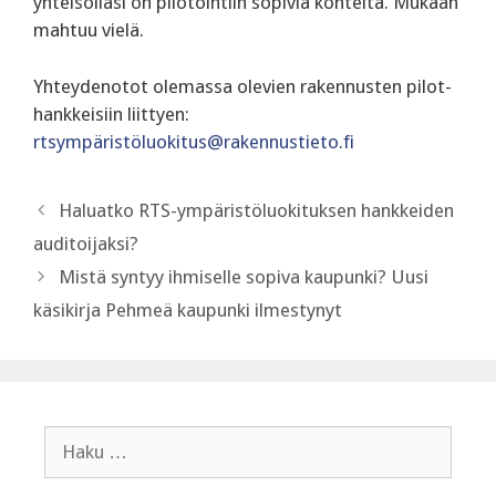
yhteisölläsi on pilotointiin sopivia kohteita. Mukaan
mahtuu vielä.
Yhteydenotot olemassa olevien rakennusten pilot-
hankkeisiin liittyen:
rtsympäristöluokitus@rakennustieto.fi
Haluatko RTS-ympäristöluokituksen hankkeiden
auditoijaksi?
Mistä syntyy ihmiselle sopiva kaupunki? Uusi
käsikirja Pehmeä kaupunki ilmestynyt
Haku: