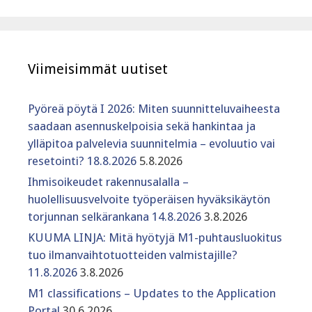
Viimeisimmät uutiset
Pyöreä pöytä I 2026: Miten suunnitteluvaiheesta
saadaan asennuskelpoisia sekä hankintaa ja
ylläpitoa palvelevia suunnitelmia – evoluutio vai
resetointi? 18.8.2026
5.8.2026
Ihmisoikeudet rakennusalalla –
huolellisuusvelvoite työperäisen hyväksikäytön
torjunnan selkärankana 14.8.2026
3.8.2026
KUUMA LINJA: Mitä hyötyjä M1-puhtausluokitus
tuo ilmanvaihtotuotteiden valmistajille?
11.8.2026
3.8.2026
M1 classifications – Updates to the Application
Portal
30.6.2026