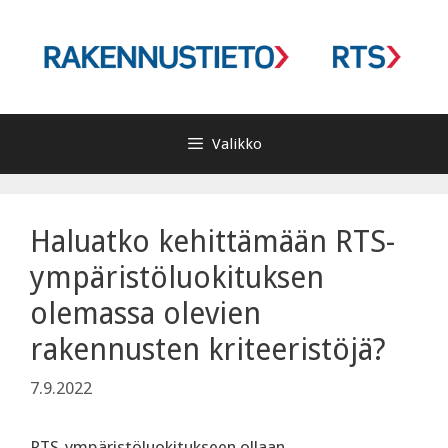
Siirry
sisältöön
Valikko
Haluatko kehittämään RTS-
ympäristöluokituksen
olemassa olevien
rakennusten kriteeristöjä?
7.9.2022
RTS-ympäristöluokitukseen ollaan