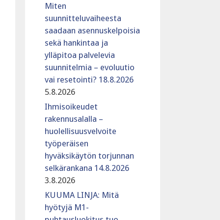
Miten
suunnitteluvaiheesta
saadaan asennuskelpoisia
sekä hankintaa ja
ylläpitoa palvelevia
suunnitelmia – evoluutio
vai resetointi? 18.8.2026
5.8.2026
Ihmisoikeudet
rakennusalalla –
huolellisuusvelvoite
työperäisen
hyväksikäytön torjunnan
selkärankana 14.8.2026
3.8.2026
KUUMA LINJA: Mitä
hyötyjä M1-
puhtausluokitus tuo