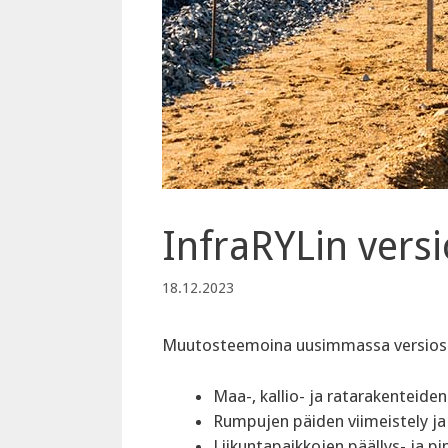
InfraRYLin versi
18.12.2023
Muutosteemoina uusimmassa versios
Maa-, kallio- ja ratarakenteiden
Rumpujen päiden viimeistely ja
Liikuntapaikkojen päällys- ja p