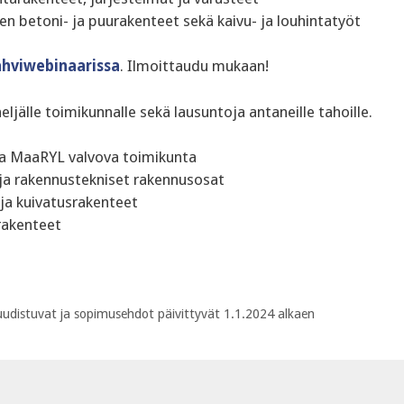
n betoni- ja puurakenteet sekä kaivu- ja louhintatyöt
ahviwebinaarissa
. Ilmoittaudu mukaan!
eljälle toimikunnalle sekä lausuntoja antaneille tahoille.
ja MaaRYL valvova toimikunta
 ja rakennustekniset rakennusosat
ja kuivatusrakenteet
rakenteet
u uudistuvat ja sopimusehdot päivittyvät 1.1.2024 alkaen