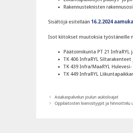
Rakennusteknisten rakennusosie
Sisältöjä esitellään
16.2.2024 aamuk
Isot kiitokset muutoksia työstäneille n
Päätoimikunta PT 21 InfraRYL 
TK 406 InfraRYL Siltarakenteet
TK 439 Infra/MaaRYL Hulevesi- 
TK 449 InfraRYL Liikuntapaikka
Asiakaspalvelun joulun aukioloajat
Oppilaitosten lisenssityypit ja hinnoittel