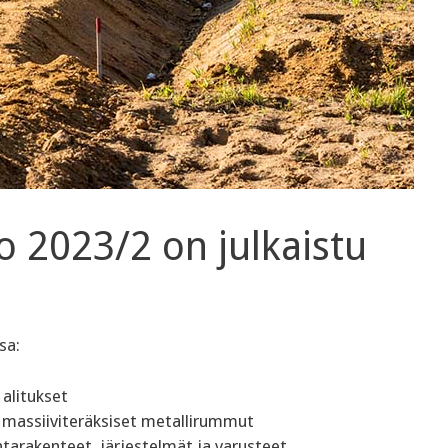
o 2023/2 on julkaistu
sa:
 alitukset
 massiiviteräksiset metallirummut
intarakenteet, järjestelmät ja varusteet