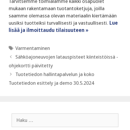
Tarvitsemme toimialamme kaikki osapuolet
mukaan rakentamaan tuotantoketjuja, joilla
saamme olemassa olevan materiaalin kiertämään
uusiksi tuotteiksi turvallisesti ja vastuullisesti.
Lue
lisää ja ilmoittaudu tilaisuuteen »
Avainsanat
Varmentaminen
Sähköajoneuvojen latauspisteet kiinteistöissä -
ohjekortti päivitetty
Tuotetiedon hallintapalvelun ja koko
Tuotetiedon esittely ja demo 30.5.2024
Haku: