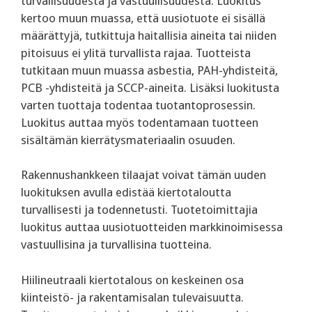
turvallisuudesta ja vastuullisuudesta. Luokitus
kertoo muun muassa, että uusiotuote ei sisällä
määrättyjä, tutkittuja haitallisia aineita tai niiden
pitoisuus ei ylitä turvallista rajaa. Tuotteista
tutkitaan muun muassa asbestia, PAH-yhdisteitä,
PCB -yhdisteitä ja SCCP-aineita. Lisäksi luokitusta
varten tuottaja todentaa tuotantoprosessin.
Luokitus auttaa myös todentamaan tuotteen
sisältämän kierrätysmateriaalin osuuden.
‍Rakennushankkeen tilaajat voivat tämän uuden
luokituksen avulla edistää kiertotaloutta
turvallisesti ja todennetusti. Tuotetoimittajia
luokitus auttaa uusiotuotteiden markkinoimisessa
vastuullisina ja turvallisina tuotteina.
‍Hiilineutraali kiertotalous on keskeinen osa
kiinteistö- ja rakentamisalan tulevaisuutta.