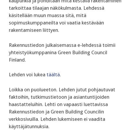
kaupunkia ja pohditaan mitä kestävä rakentaminen
tarkoittaa tilaajan näkökulmasta. Lehdessä
käsitellään muun muassa sitä, mitä
sopimuskumppaneilta voi vaatia kestävään
rakentamiseen liittyen.
Rakennustiedon julkaisemassa e-lehdessä toimii
yhteistyökumppanina Green Building Council
Finland.
Lehden voi lukea
täältä
.
Loikka on puolueeton. Lehden jutut pohjautuvat
faktoihin, tutkimustietoon ja asiantuntijoiden
haastatteluihin. Lehti on vapaasti luettavissa
Rakennustiedon ja Green Building Councilin
verkkosivuilla. Lehden lukemiseen ei vaadita
käyttäjätunnuksia.