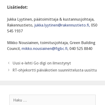
Lisätiedot:
Jukka Lyytinen, päätoimittaja & kustannusjohtaja,
Rakennustieto,
jukka.lyytinen@rakennustieto.fi,
050
545 1937
Mikko Nousiainen, toimitusjohtaja, Green Building
Council,
mikko.nousiainen@figbc.fi
, 040 525 8840
Uusi e-lehti Go digi on ilmestynyt
RT-ohjekortti päiväkotien suunnittelusta uusittu
Haku: