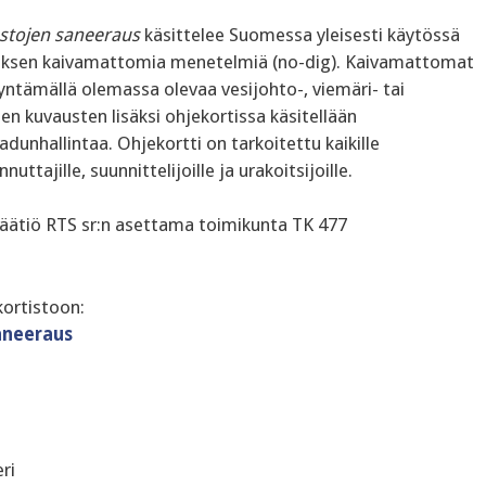
stojen saneeraus
käsittelee Suomessa yleisesti käytössä
auksen kaivamattomia menetelmiä (no-dig). Kaivamattomat
tämällä olemassa olevaa vesijohto-, viemäri- tai
 kuvausten lisäksi ohjekortissa käsitellään
dunhallintaa. Ohjekortti on tarkoitettu kaikille
ttajille, suunnittelijoille ja urakoitsijoille.
säätiö RTS sr:n asettama toimikunta TK 477
kortistoon:
aneeraus
ri