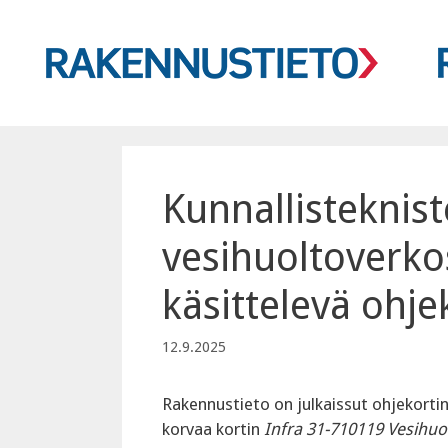
Siirry
sisältöön
Kunnallisteknis
vesihuoltoverko
käsittelevä ohjek
12.9.2025
Rakennustieto on julkaissut ohjekorti
korvaa kortin
Infra 31-710119 Vesihuo