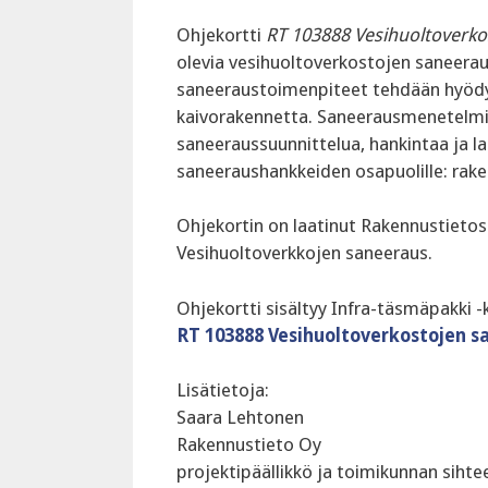
Ohjekortti
RT 103888 Vesihuoltoverko
olevia vesihuoltoverkostojen saneer
saneeraustoimenpiteet tehdään hyödyn
kaivorakennetta. Saneerausmenetelmien
saneeraussuunnittelua, hankintaa ja laa
saneeraushankkeiden osapuolille: rakennu
Ohjekortin on laatinut Rakennustieto
Vesihuoltoverkkojen saneeraus.
Ohjekortti sisältyy Infra-täsmäpakki -
RT 103888 Vesihuoltoverkostojen s
Lisätietoja:
Saara Lehtonen
Rakennustieto Oy
projektipäällikkö ja toimikunnan sihtee