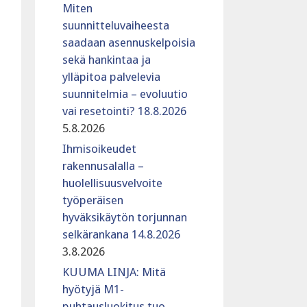
Miten
suunnitteluvaiheesta
saadaan asennuskelpoisia
sekä hankintaa ja
ylläpitoa palvelevia
suunnitelmia – evoluutio
vai resetointi? 18.8.2026
5.8.2026
Ihmisoikeudet
rakennusalalla –
huolellisuusvelvoite
työperäisen
hyväksikäytön torjunnan
selkärankana 14.8.2026
3.8.2026
KUUMA LINJA: Mitä
hyötyjä M1-
puhtausluokitus tuo