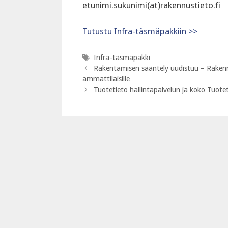
etunimi.sukunimi(at)rakennustieto.fi
Tutustu Infra-täsmäpakkiin >>
Avainsanat
Infra-täsmäpakki
Rakentamisen sääntely uudistuu – Rakennus
ammattilaisille
Tuotetieto hallintapalvelun ja koko Tuotet