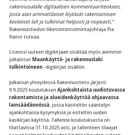
rakennusalalle digitaalisen kommentaariteoksen,
josta alan ammattilaiset löytävät rakentamisen
keskeiset lait ja tulkinnat helposti ja nopeasti,”
Rakennustiedon liiketoimintoimintajohtaja Pia
Rämö toteaa.
Lisenssi uuteen digikirjaan sisältää myös aiemmin
julkaistun
Maankäyttö- ja rakennuslaki
tulkintoineen
-digikirjan sisällön.
Julkaisun yhteydessä Rakennustieto järjesti
9.9.2025 koulutuksen
Ajankohtaista uudistuvassa
rakentamista ja alueidenkäyttöä ohjaavassa
lainsäädännössä
, jossa käsiteltiin sääntelyn
ajankohtaisia kysymyksiä ja esiteltiin uuden
käsikirjan käyttöä. Tallenne koulutuksesta on
tilattavissa 31.10.2025 asti, ja tallenteen tilaajat
saavat kolmen kuukauden käyttöoikeuden uuteen