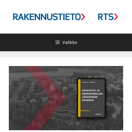
Siirry
sisältöön
Valikko