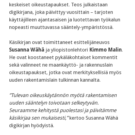
keskeiset oikeustapaukset. Teos julkaistaan
digikirjana, joka päivittyy vuosittain – tarjoten
käyttäjilleen ajantasaisen ja luotettavan työkalun
nopeasti muuttuvassa sääntely-ympäristössä.
Käsikirjan ovat toimittaneet esittelijäneuvos
Susanna Wähä
ja yliopistonlehtori
Kimmo Malin
.
He ovat koostaneet pykäläkohtaiset kommentit
sekä valinneet ne maankäyttö- ja rakennuslain
oikeustapaukset, jotka ovat merkityksellisiä myös
uuden rakentamislain tulkinnan kannalta.
”Tulevan oikeuskäytännön myötä rakentamisen
uuden sääntelyn toivotaan selkeytyvän.
Seuraamme kehitystä puolestasi ja päivitämme
käsikirjaa sen mukaisesti,”
kertoo Susanna Wähä
digikirjan hyödyistä.