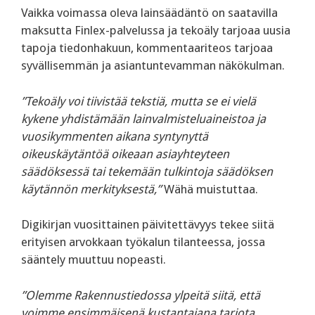
Vaikka voimassa oleva lainsäädäntö on saatavilla
maksutta Finlex-palvelussa ja tekoäly tarjoaa uusia
tapoja tiedonhakuun, kommentaariteos tarjoaa
syvällisemmän ja asiantuntevamman näkökulman.
”Tekoäly voi tiivistää tekstiä, mutta se ei vielä
kykene yhdistämään lainvalmisteluaineistoa ja
vuosikymmenten aikana syntynyttä
oikeuskäytäntöä oikeaan asiayhteyteen
säädöksessä tai tekemään tulkintoja säädöksen
käytännön merkityksestä,”
Wähä muistuttaa.
Digikirjan vuosittainen päivitettävyys tekee siitä
erityisen arvokkaan työkalun tilanteessa, jossa
sääntely muuttuu nopeasti.
”Olemme Rakennustiedossa ylpeitä siitä, että
voimme ensimmäisenä kustantajana tarjota