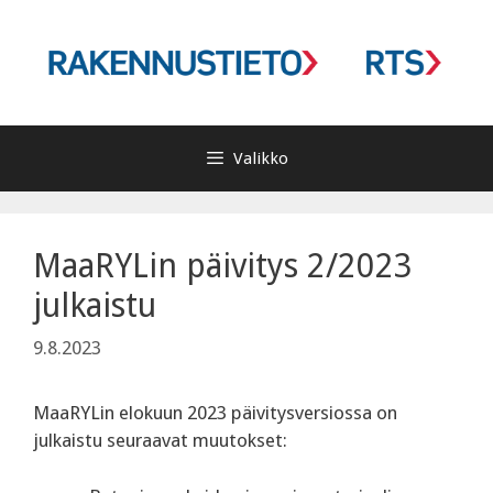
Siirry
sisältöön
Valikko
MaaRYLin päivitys 2/2023
julkaistu
9.8.2023
MaaRYLin elokuun 2023 päivitysversiossa on
julkaistu seuraavat muutokset: