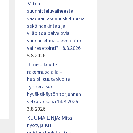
Miten
suunnitteluvaiheesta
saadaan asennuskelpoisia
sekä hankintaa ja
ylläpitoa palvelevia
suunnitelmia – evoluutio
vai resetointi? 18.8.2026
5.8.2026
Ihmisoikeudet
rakennusalalla –
huolellisuusvelvoite
työperäisen
hyväksikäytön torjunnan
selkärankana 14.8.2026
3.8.2026
KUUMA LINJA: Mitä
hyötyjä M1-
puhtausluokitus tuo