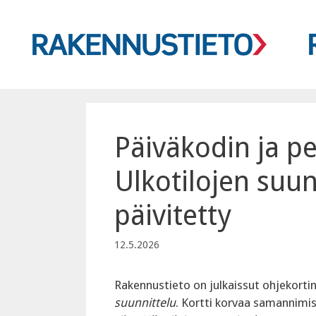
Siirry
sisältöön
Päiväkodin ja pe
Ulkotilojen suun
päivitetty
12.5.2026
Rakennustieto on julkaissut ohjekorti
suunnittelu
. Kortti korvaa samannimi