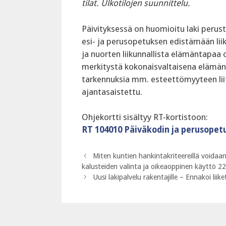
tilat. Ulkotilojen suunnittelu.
Päivityksessä on huomioitu laki peru
esi- ja perusopetuksen edistämään lii
ja nuorten liikunnallista elämäntapaa 
merkitystä kokonaisvaltaisena elämänt
tarkennuksia mm. esteettömyyteen liitt
ajantasaistettu.
Ohjekortti sisältyy RT-kortistoon:
RT 104010 Päiväkodin ja perusopetu
Miten kuntien hankintakriteereillä voidaa
kalusteiden valinta ja oikeaoppinen käyttö 2
Uusi lakipalvelu rakentajille – Ennakoi lii