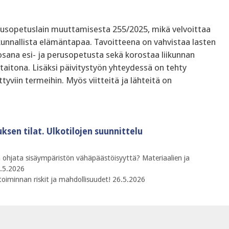
stusopetuslain muuttamisesta 255/2025, mikä velvoittaa
kunnallista elämäntapaa. Tavoitteena on vahvistaa lasten
osana esi- ja perusopetusta sekä korostaa liikunnan
aitona. Lisäksi päivitystyön yhteydessä on tehty
yviin termeihin. Myös viitteitä ja lähteitä on
ksen tilat. Ulkotilojen suunnittelu
n ohjata sisäympäristön vähäpäästöisyyttä? Materiaalien ja
2.5.2026
ketoiminnan riskit ja mahdollisuudet! 26.5.2026