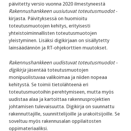
päivitetty versio vuonna 2020 ilmestyneestä
Rakennushankkeen uusiutuvat toteutusmuodot
-
kirjasta. Päivityksessä on huomioitu
toteutusmuotojen kehitys, erityisesti
yhteistoiminnallisten toteutusmuotojen
yleistyminen. Lisäksi digikirjaan on sisällytetty
lainsäädännön ja RT-ohjekorttien muutokset.
Rakennushankkeen uudistuvat toteutusmuodot -
digikirja
jäsentää toteutusmuotojen
monipuolistuvaa valikoimaa ja niiden nopeaa
kehitystä. Se toimii tietolähteenä eri
toteutusmuotoihin perehtymiseen, mutta myös
uudistaa alaa ja kartoittaa rakennusprojektien
johtamisen tulevaisuutta. Digikirja on suunnattu
rakennuttajille, suunnittelijoille ja urakoitsijoille. Se
soveltuu myös rakennusalan oppilaitosten
oppimateriaaliksi.