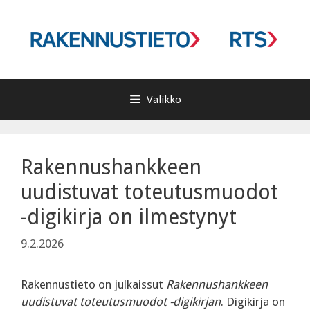
Siirry
sisältöön
Valikko
Rakennushankkeen
uudistuvat toteutusmuodot
-digikirja on ilmestynyt
9.2.2026
Rakennustieto on julkaissut
Rakennushankkeen
uudistuvat toteutusmuodot -digikirjan
. Digikirja on