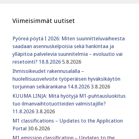
Viimeisimmät uutiset
Pyöreä pöytä I 2026: Miten suunnitteluvaiheesta
saadaan asennuskelpoisia sekä hankintaa ja
ylläpitoa palvelevia suunnitelmia – evoluutio vai
resetointi? 18.8.2026
5.8.2026
Ihmisoikeudet rakennusalalla –
huolellisuusvelvoite työperäisen hyväksikäytön
torjunnan selkärankana 14.8.2026
3.8.2026
KUUMA LINJA: Mitä hyötyjä M1-puhtausluokitus
tuo ilmanvaihtotuotteiden valmistajille?
11.8.2026
3.8.2026
M1 classifications – Updates to the Application
Portal
30.6.2026
M1 emission classification – Updates to the