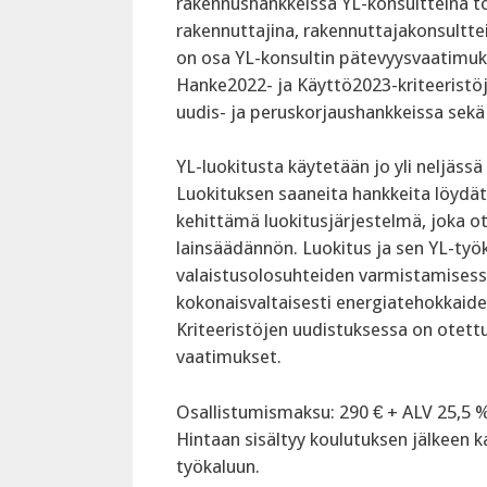
rakennushankkeissa YL-konsultteina toi
rakennuttajina, rakennuttajakonsulttein
on osa YL-konsultin pätevyysvaatimuk
Hanke2022- ja Käyttö2023-kriteeristö
uudis- ja peruskorjaushankkeissa sekä
‍YL-luokitusta käytetään jo yli neljäs
Luokituksen saaneita hankkeita löydät
kehittämä luokitusjärjestelmä, joka o
lainsäädännön. Luokitus ja sen YL-työk
valaistusolosuhteiden varmistamisessa
kokonaisvaltaisesti energiatehokkaide
Kriteeristöjen uudistuksessa on otet
vaatimukset.
‍Osallistumismaksu: 290 € + ALV 25,5 
Hintaan sisältyy koulutuksen jälkeen
työkaluun.