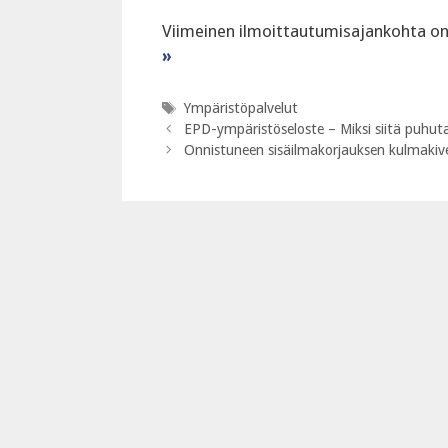
‍Viimeinen ilmoittautumisajankohta on 
»
Avainsanat
Ympäristöpalvelut
EPD-ympäristöseloste – Miksi siitä puhu
Onnistuneen sisäilmakorjauksen kulmakive