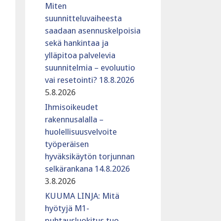
Miten
suunnitteluvaiheesta
saadaan asennuskelpoisia
sekä hankintaa ja
ylläpitoa palvelevia
suunnitelmia – evoluutio
vai resetointi? 18.8.2026
5.8.2026
Ihmisoikeudet
rakennusalalla –
huolellisuusvelvoite
työperäisen
hyväksikäytön torjunnan
selkärankana 14.8.2026
3.8.2026
KUUMA LINJA: Mitä
hyötyjä M1-
puhtausluokitus tuo