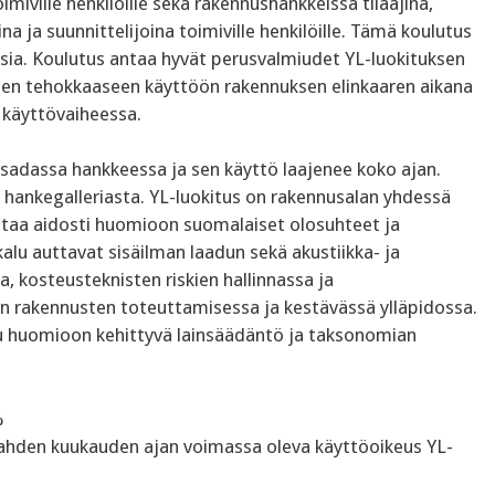
miville henkilöille sekä rakennushankkeissa tilaajina,
a ja suunnittelijoina toimiville henkilöille. Tämä koulutus
sia. Koulutus antaa hyvät perusvalmiudet YL-luokituksen
jen tehokkaaseen käyttöön rakennuksen elinkaaren aikana
 käyttövaiheessa.
sä sadassa hankkeessa ja sen käyttö laajenee koko ajan.
 hankegalleriasta. YL-luokitus on rakennusalan yhdessä
ttaa aidosti huomioon suomalaiset olosuhteet ja
alu auttavat sisäilman laadun sekä akustiikka- ja
, kosteusteknisten riskien hallinnassa ja
n rakennusten toteuttamisessa ja kestävässä ylläpidossa.
tu huomioon kehittyvä lainsäädäntö ja taksonomian
%
 kahden kuukauden ajan voimassa oleva käyttöoikeus YL-