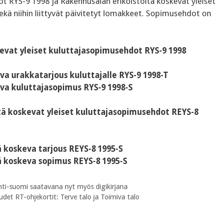
t RYS-9 1998 ja Rakennusalan erikoistöitä koskevat yleiset
ä niihin liittyvät päivitetyt lomakkeet. Sopimusehdot on
evat yleiset kuluttajasopimusehdot RYS-9 1998
a urakkatarjous kuluttajalle RYS-9 1998-T
va kuluttajasopimus RYS-9 1998-S
tä koskevat yleiset kuluttajasopimusehdot REYS-8
 koskeva tarjous REYS-8 1995-S
ä koskeva sopimus REYS-8 1995-S
nti-suomi saatavana nyt myös digikirjana
et RT-ohjekortit: Terve talo ja Toimiva talo