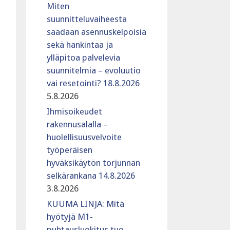
Miten
suunnitteluvaiheesta
saadaan asennuskelpoisia
sekä hankintaa ja
ylläpitoa palvelevia
suunnitelmia – evoluutio
vai resetointi? 18.8.2026
5.8.2026
Ihmisoikeudet
rakennusalalla –
huolellisuusvelvoite
työperäisen
hyväksikäytön torjunnan
selkärankana 14.8.2026
3.8.2026
KUUMA LINJA: Mitä
hyötyjä M1-
puhtausluokitus tuo