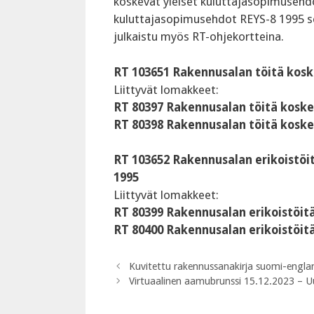
koskevat yleiset kuluttajasopimusehdo
kuluttajasopimusehdot REYS-8 1995 sek
julkaistu myös RT-ohjekortteina.
RT 103651 Rakennusalan töitä kosk
Liittyvät lomakkeet:
RT 80397 Rakennusalan töitä koskev
RT 80398 Rakennusalan töitä koske
RT 103652 Rakennusalan erikoistöi
1995
Liittyvät lomakkeet:
RT 80399 Rakennusalan erikoistöitä
RT 80400 Rakennusalan erikoistöit
Kuvitettu rakennussanakirja suomi-engla
Virtuaalinen aamubrunssi 15.12.2023 – Uud