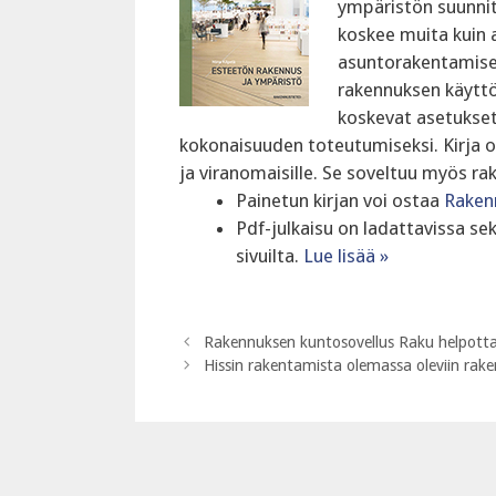
ympäristön suunnitt
koskee muita kuin 
asuntorakentamisee
rakennuksen käyttöt
koskevat asetukset 
kokonaisuuden toteutumiseksi. Kirja on 
ja viranomaisille. Se soveltuu myös ra
Painetun kirjan voi ostaa
Raken
Pdf-julkaisu on ladattavissa s
sivuilta.
Lue lisää »
Rakennuksen kuntosovellus Raku helpotta
Hissin rakentamista olemassa oleviin raken