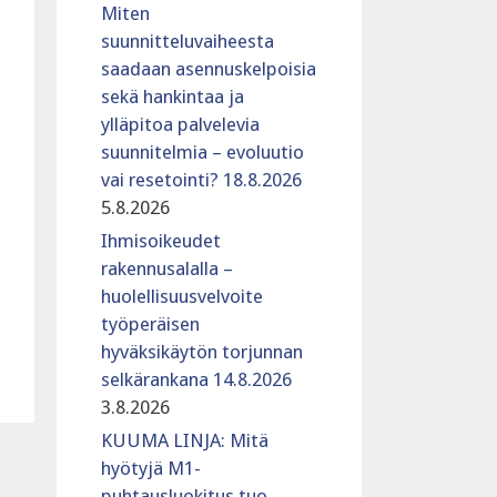
Miten
suunnitteluvaiheesta
saadaan asennuskelpoisia
sekä hankintaa ja
ylläpitoa palvelevia
suunnitelmia – evoluutio
vai resetointi? 18.8.2026
5.8.2026
Ihmisoikeudet
rakennusalalla –
huolellisuusvelvoite
työperäisen
hyväksikäytön torjunnan
selkärankana 14.8.2026
3.8.2026
KUUMA LINJA: Mitä
hyötyjä M1-
puhtausluokitus tuo