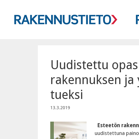
Siirry
sisältöön
Uudistettu opa
rakennuksen ja 
tueksi
13.3.2019
Esteetön rakenn
uudistettuna paino