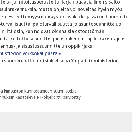
elu- ja mitoitusperusteita. Kirjan pääasiallinen sisältö
asuinrakennuksia, mutta ohjeita voi soveltaa hyvin myös
n. Esteettömyysmääräysten lisäksi kirjassa on huomioitu
urvallisuutta, paloturvallisuutta ja asuntosuunnittelua
niiltä osin, kun ne ovat olennaisia esteettömän
tarkoitettu suunnittelijoille, rakennuttajille, rakentajille
kennus- ja sisustussuunnittelun oppikirjaksi.
nustiedon verkkokaupasta »
ekä suomen- että ruotsinkielisenä Ympäristöministeriön
a kiinteistön kunnossapidon suunnittelua
nuksiin käsittelevä RT-ohjekortti päivitetty