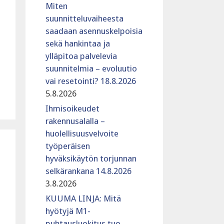
Miten
suunnitteluvaiheesta
saadaan asennuskelpoisia
sekä hankintaa ja
ylläpitoa palvelevia
suunnitelmia – evoluutio
vai resetointi? 18.8.2026
5.8.2026
Ihmisoikeudet
rakennusalalla –
huolellisuusvelvoite
työperäisen
hyväksikäytön torjunnan
selkärankana 14.8.2026
3.8.2026
KUUMA LINJA: Mitä
hyötyjä M1-
puhtausluokitus tuo