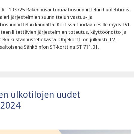
in RT 103725 Rakennusautomaatiosuunnittelun huolehtimis-
a eri järjestelmien suunnittelun vastuu- ja
osuunnittelun kannalta. Kortissa tuodaan esille myös LVI-
hteen liitettävien järjestelmien toteutus, käyttöönotto ja
sekä kustannustehokasta. Ohjekortti on julkaistu LVI-
sältöisenä Sähköinfon ST-korttina ST 711.01.
en ulkotilojen uudet
.2024