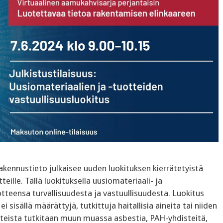
akennustieto julkaisee uuden luokituksen kierrätetyistä
eille. Tällä luokituksella uusiomateriaali- ja
teensa turvallisuudesta ja vastuullisuudesta. Luokitus
sisällä määrättyjä, tutkittuja haitallisia aineita tai niiden
uotteista tutkitaan muun muassa asbestia, PAH-yhdisteitä,