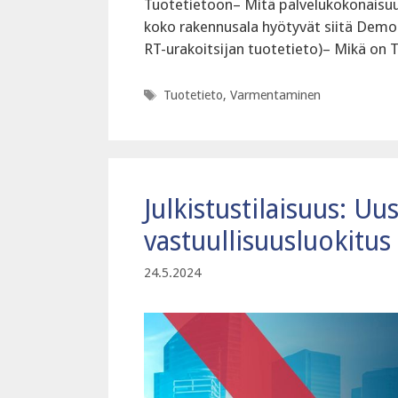
Tuotetietoon– Mitä palvelukokonaisuut
koko rakennusala hyötyvät siitä ‍Demo
RT-urakoitsijan tuotetieto)– Mikä on 
Avainsanat
Tuotetieto
,
Varmentaminen
Julkistustilaisuus: Uu
vastuullisuusluokitus
24.5.2024