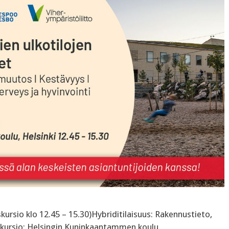
kskursio klo 12.45 – 15.30)Hybriditilaisuus: Rakennustieto,
kskursio: Helsingin Kuninkaantammen koulu