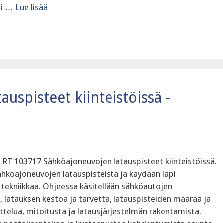
ksi …
Lue lisää
uspisteet kiinteistöissä -
n RT 103717 Sähköajoneuvojen latauspisteet kiinteistöissä.
ähköajoneuvojen latauspisteistä ja käydään läpi
 tekniikkaa. Ohjeessa käsitellään sähköautojen
ä, latauksen kestoa ja tarvetta, latauspisteiden määrää ja
ittelua, mitoitusta ja latausjärjestelmän rakentamista.