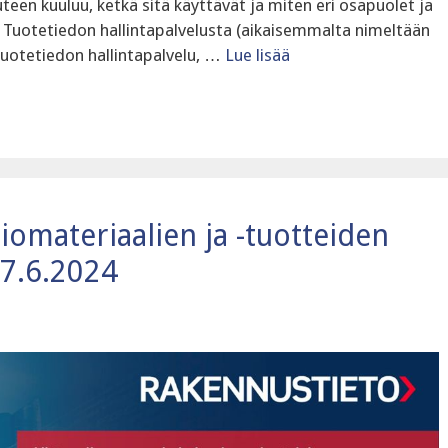
een kuuluu, ketkä sitä käyttävät ja miten eri osapuolet ja
 Tuotetiedon hallintapalvelusta (aikaisemmalta nimeltään
Tuotetiedon hallintapalvelu, …
Lue lisää
siomateriaalien ja -tuotteiden
 7.6.2024