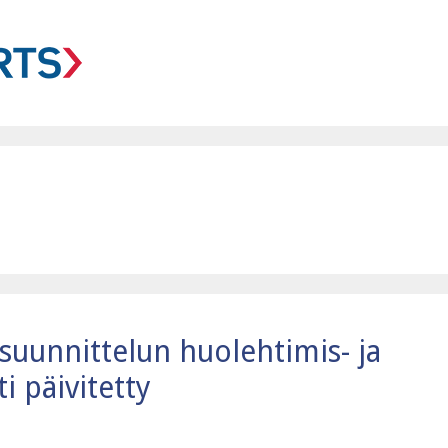
uunnittelun huolehtimis- ja
i päivitetty