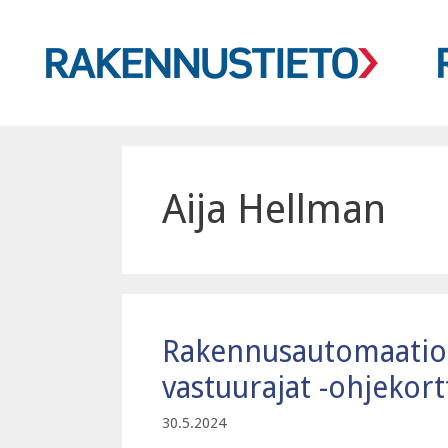
Siirry
sisältöön
Aija Hellman
Rakennusautomaatios
vastuurajat -ohjekortt
30.5.2024