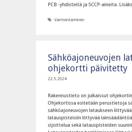
PCB -yhdisteitä ja SCCP-aineita. Lisä
Avainsanat
Varmentaminen
Sähköajoneuvojen lata
ohjekortti päivitetty
22.5.2024
Rakennustieto on julkaissut ohjekorti
Ohjekortissa esitetään perustietoja s
sähköajoneuvojen lataukseen liittyvää
latauspisteisiin liittyvää lainsäädäntö
sijoittelua sekä latauspisteiden suunn