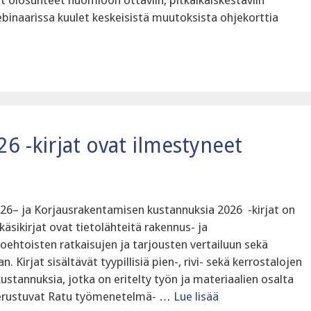
at olosuhteet huomioon ottaviin, pitkäikäiskestäviin
binaarissa kuulet keskeisistä muutoksista ohjekorttia
6 -kirjat ovat ilmestyneet
6– ja Korjausrakentamisen kustannuksia 2026 -kirjat on
käsikirjat ovat tietolähteitä rakennus- ja
toehtoisten ratkaisujen ja tarjousten vertailuun sekä
Kirjat sisältävät tyypillisiä pien-, rivi- sekä kerrostalojen
ustannuksia, jotka on eritelty työn ja materiaalien osalta
 perustuvat Ratu työmenetelmä- …
Lue lisää