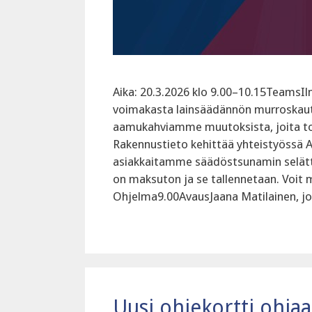
Aika: 20.3.2026 klo 9.00–10.15TeamsIl
voimakasta lainsäädännön murroskaut
aamukahviamme muutoksista, joita t
‍Rakennustieto kehittää yhteistyössä 
asiakkaitamme säädöstsunamin selätt
on maksuton ja se tallennetaan. Voit m
‍Ohjelma‍9.00AvausJaana Matilainen, j
Uusi ohjekortti ohjaa