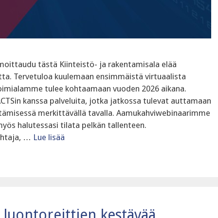
moittaudu tästä Kiinteistö- ja rakentamisala elää
ta. Tervetuloa kuulemaan ensimmäistä virtuaalista
oimialamme tulee kohtaamaan vuoden 2026 aikana.
ACTSin kanssa palveluita, jotka jatkossa tulevat auttamaan
ämisessä merkittävällä tavalla. ‍Aamukahviwebinaarimme
yös halutessasi tilata pelkän tallenteen.
ohtaja, …
Lue lisää
 luontoreittien kestävää