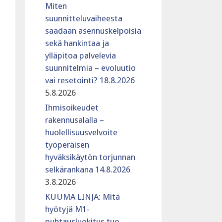
Miten
suunnitteluvaiheesta
saadaan asennuskelpoisia
sekä hankintaa ja
ylläpitoa palvelevia
suunnitelmia – evoluutio
vai resetointi? 18.8.2026
5.8.2026
Ihmisoikeudet
rakennusalalla –
huolellisuusvelvoite
työperäisen
hyväksikäytön torjunnan
selkärankana 14.8.2026
3.8.2026
KUUMA LINJA: Mitä
hyötyjä M1-
puhtausluokitus tuo