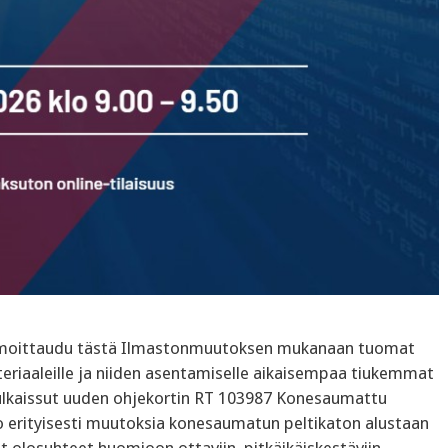
sIlmoittaudu tästä Ilmastonmuutoksen mukanaan tuomat
eriaaleille ja niiden asentamiselle aikaisempaa tiukemmat
julkaissut uuden ohjekortin RT 103987 Konesaumattu
uo erityisesti muutoksia konesaumatun peltikaton alustaan