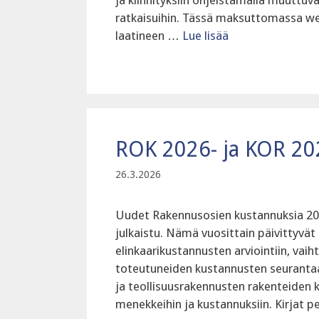
ja kiinnityksiin ohjeistamalla muuttuv
ratkaisuihin. ‍Tässä maksuttomassa we
laatineen …
Lue lisää
ROK 2026- ja KOR 202
26.3.2026
Uudet Rakennusosien kustannuksia 202
julkaistu. Nämä vuosittain päivittyvät 
elinkaarikustannusten arviointiin, vaih
toteutuneiden kustannusten seurantaan. 
ja teollisuusrakennusten rakenteiden k
menekkeihin ja kustannuksiin. Kirjat