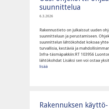
suunnittelua
6.3.2026
Rakennustieto on julkaissut uuden ohje
suunnitteluun ja perustamiseen. Ohjek
suunnittelun lähtökohdat kokoaa yhtee
turvallisia, kestäviä ja mahdollisimman
Infra-täsmäpakkiin:RT 103956 Luontore
lähtökohdat Lisäksi sen voi ostaa yk
lisää
Rakennuksen käyttö- 