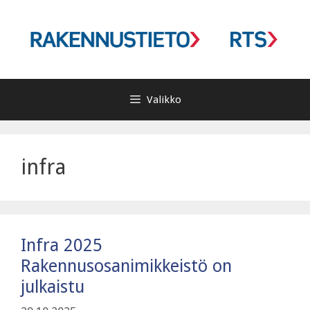
Siirry
sisältöön
Valikko
infra
Infra 2025
Rakennusosanimikkeistö on
julkaistu