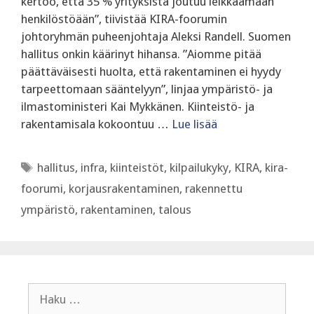
kertoo, että 35 % yrityksistä joutuu leikkaamaan
henkilöstöään”, tiivistää KIRA-foorumin
johtoryhmän puheenjohtaja Aleksi Randell. Suomen
hallitus onkin käärinyt hihansa. ”Aiomme pitää
päättäväisesti huolta, että rakentaminen ei hyydy
tarpeettomaan sääntelyyn”, linjaa ympäristö- ja
ilmastoministeri Kai Mykkänen. Kiinteistö- ja
rakentamisala kokoontuu …
Lue lisää
Avainsanat
hallitus
,
infra
,
kiinteistöt
,
kilpailukyky
,
KIRA
,
kira-
foorumi
,
korjausrakentaminen
,
rakennettu
ympäristö
,
rakentaminen
,
talous
Haku: