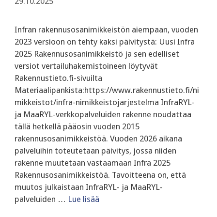
29.10.2025
Infran rakennusosanimikkeistön aiempaan, vuoden
2023 versioon on tehty kaksi päivitystä: Uusi Infra
2025 Rakennusosanimikkeistö ja sen edelliset
versiot vertailuhakemistoineen löytyvät
Rakennustieto.fi-sivuilta
Materiaalipankista:https://www.rakennustieto.fi/ni
mikkeistot/infra-nimikkeistojarjestelma InfraRYL-
ja MaaRYL-verkkopalveluiden rakenne noudattaa
tällä hetkellä pääosin vuoden 2015
rakennusosanimikkeistöä. Vuoden 2026 aikana
palveluihin toteutetaan päivitys, jossa niiden
rakenne muutetaan vastaamaan Infra 2025
Rakennusosanimikkeistöä. Tavoitteena on, että
muutos julkaistaan InfraRYL- ja MaaRYL-
palveluiden …
Lue lisää