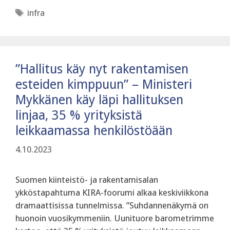
Avainsanat
infra
”Hallitus käy nyt rakentamisen
esteiden kimppuun” – Ministeri
Mykkänen käy läpi hallituksen
linjaa, 35 % yrityksistä
leikkaamassa henkilöstöään
4.10.2023
Suomen kiinteistö- ja rakentamisalan
ykköstapahtuma KIRA-foorumi alkaa keskiviikkona
dramaattisissa tunnelmissa. ”Suhdannenäkymä on
huonoin vuosikymmeniin. Uunituore barometrimme