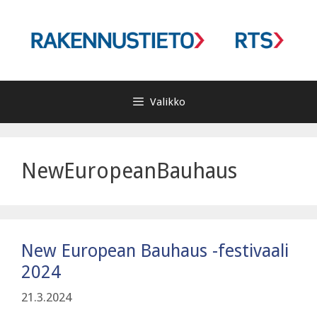
Siirry
sisältöön
Valikko
NewEuropeanBauhaus
New European Bauhaus -festivaali
2024
21.3.2024