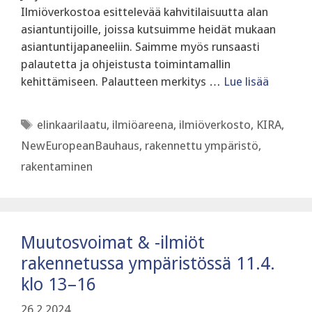
Ilmiöverkostoa esittelevää kahvitilaisuutta alan
asiantuntijoille, joissa kutsuimme heidät mukaan
asiantuntijapaneeliin. Saimme myös runsaasti
palautetta ja ohjeistusta toimintamallin
kehittämiseen. Palautteen merkitys …
Lue lisää
Avainsanat
elinkaarilaatu
,
ilmiöareena
,
ilmiöverkosto
,
KIRA
,
NewEuropeanBauhaus
,
rakennettu ympäristö
,
rakentaminen
Muutosvoimat & -ilmiöt
rakennetussa ympäristössä 11.4.
klo 13–16
26.2.2024