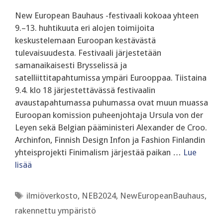
New European Bauhaus -festivaali kokoaa yhteen
9.–13. huhtikuuta eri alojen toimijoita
keskustelemaan Euroopan kestävästä
tulevaisuudesta. Festivaali järjestetään
samanaikaisesti Brysselissä ja
satelliittitapahtumissa ympäri Eurooppaa. Tiistaina
9.4. klo 18 järjestettävässä festivaalin
avaustapahtumassa puhumassa ovat muun muassa
Euroopan komission puheenjohtaja Ursula von der
Leyen sekä Belgian pääministeri Alexander de Croo.
Archinfon, Finnish Design Infon ja Fashion Finlandin
yhteisprojekti Finimalism järjestää paikan …
Lue
lisää
Avainsanat
ilmiöverkosto
,
NEB2024
,
NewEuropeanBauhaus
,
rakennettu ympäristö