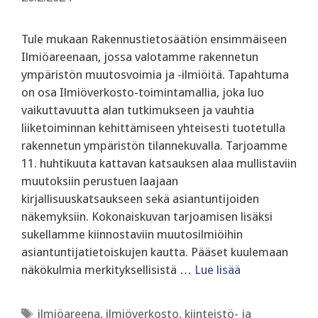
Tule mukaan Rakennustietosäätiön ensimmäiseen
Ilmiöareenaan, jossa valotamme rakennetun
ympäristön muutosvoimia ja -ilmiöitä. Tapahtuma
on osa Ilmiöverkosto-toimintamallia, joka luo
vaikuttavuutta alan tutkimukseen ja vauhtia
liiketoiminnan kehittämiseen yhteisesti tuotetulla
rakennetun ympäristön tilannekuvalla. Tarjoamme
11. huhtikuuta kattavan katsauksen alaa mullistaviin
muutoksiin perustuen laajaan
kirjallisuuskatsaukseen sekä asiantuntijoiden
näkemyksiin. Kokonaiskuvan tarjoamisen lisäksi
sukellamme kiinnostaviin muutosilmiöihin
asiantuntijatietoiskujen kautta. Pääset kuulemaan
näkökulmia merkityksellisistä …
Lue lisää
Avainsanat
ilmiöareena
,
ilmiöverkosto
,
kiinteistö- ja