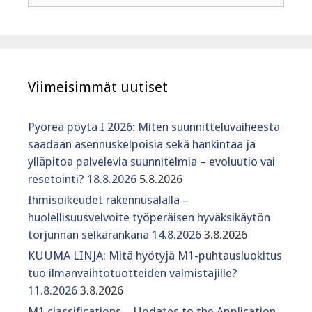
Viimeisimmät uutiset
Pyöreä pöytä I 2026: Miten suunnitteluvaiheesta
saadaan asennuskelpoisia sekä hankintaa ja
ylläpitoa palvelevia suunnitelmia – evoluutio vai
resetointi? 18.8.2026
5.8.2026
Ihmisoikeudet rakennusalalla –
huolellisuusvelvoite työperäisen hyväksikäytön
torjunnan selkärankana 14.8.2026
3.8.2026
KUUMA LINJA: Mitä hyötyjä M1-puhtausluokitus
tuo ilmanvaihtotuotteiden valmistajille?
11.8.2026
3.8.2026
M1 classifications – Updates to the Application