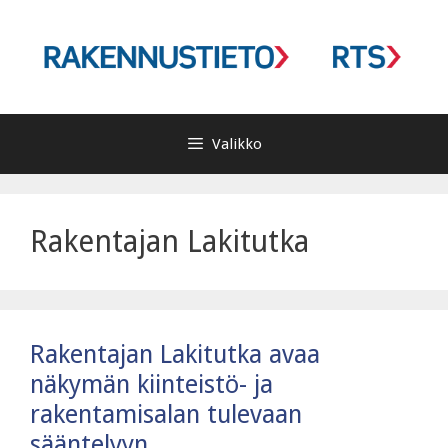
Siirry
sisältöön
Valikko
Rakentajan Lakitutka
Rakentajan Lakitutka avaa
näkymän kiinteistö- ja
rakentamisalan tulevaan
sääntelyyn