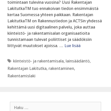
toimintaan tulevina vuosina? Uusi Rakentajan
LakitutkaTM tuo ennakoivan tiedon ensimmäistä
kertaa Suomessa yhteen paikkaan. Rakentajan
LakitutkaTM on Rakennustiedon ja ACTSin yhdessä
kehittämä uusi digitaalinen palvelu, joka auttaa
kiinteistö- ja rakentamisalan organisaatioita
tunnistamaan tulevat poliittiset ja säädöksiin
liittyvät muutokset ajoissa. …
Lue lisää
Avainsanat
kiinteistö- ja rakentamisala
,
lainsäädäntö
,
Rakentajan Lakitutka
,
rakentaminen
,
Rakentamislaki
Haku: